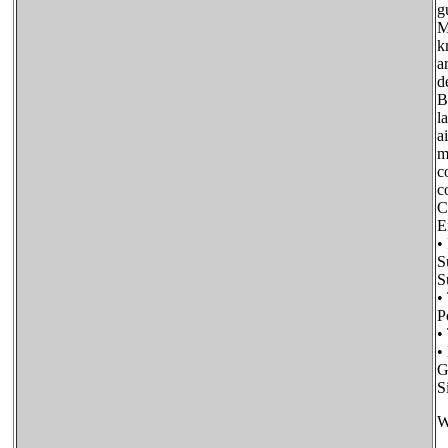
g
M
k
a
d
B
l
a
m
c
c
C
•
S
S
•
P
•
•
G
S
W