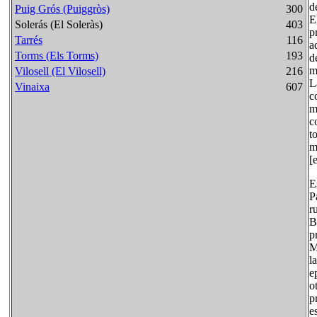
d
Puig Grós (Puiggròs)
300
E
Solerás (El Soleràs)
403
p
Tarrés
116
a
Torms (Els Torms)
193
d
m
Vilosell (El Vilosell)
216
L
Vinaixa
607
c
m
c
t
m
[
E
P
r
B
p
M
l
e
o
p
e