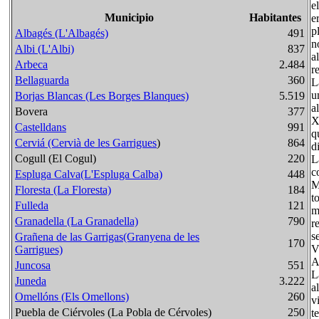
e
Municipio
Habitantes
e
p
Albagés (L'Albagés)
491
n
Albi (L'Albi)
837
a
Arbeca
2.484
r
Bellaguarda
360
L
u
Borjas Blancas (Les Borges Blanques)
5.519
a
Bovera
377
X
Castelldans
991
q
Cerviá (Cervià de les Garrigues
)
864
d
Cogull (El Cogul)
220
L
c
Espluga Calva(L'Espluga Calba)
448
M
Floresta (La Floresta)
184
t
Fulleda
121
m
Granadella (La Granadella)
790
r
s
Grañena de las Garrigas(Granyena de les
170
V
Garrigues)
A
Juncosa
551
L
Juneda
3.222
a
Omellóns (Els Omellons)
260
v
Puebla de Ciérvoles (La Pobla de Cérvoles)
250
t