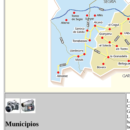
L
C
G
L
h
Municipios
h