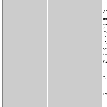
an
[e
Ju
in
co
im
tr
av
del
co
vil
Ex
Co
Ex