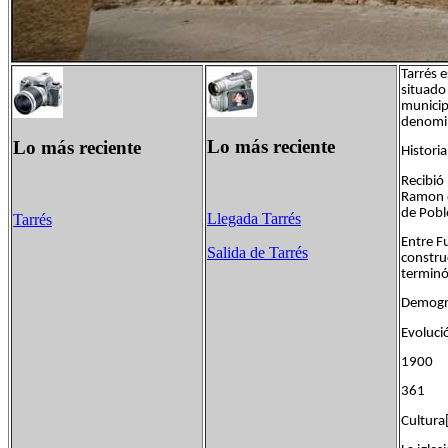
Tarrés 
situado 
municipi
denomi
Lo más reciente
Lo más reciente
Historia
Recibió
Ramon d
de Pobl
Llegada Tarrés
Tarrés
Entre Fu
Salida de Tarrés
construc
terminó
Demogra
Evoluci
1900
361
Cultura