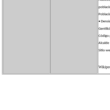
pobla
Poblac
• Dens
Gentil
Código
Alcalde
Sitio 
Wikipe