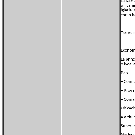
La igles
un camp
iglesia
como ho
Tarrés c
Economí
La princ
olivos,
País Fl
• Com.
• Provi
• Comar
Ubicac
• Alt
Super
Núcleos