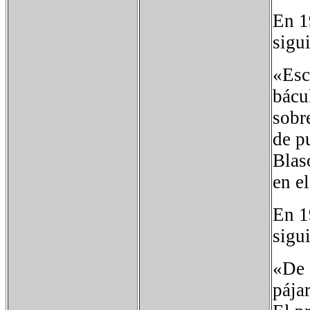
En 1
sigu
«Esc
bácu
sobr
de p
Blas
en e
En 1
sigu
«De o
pája