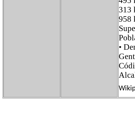
495 
313 
958 
Sup
Pob
• D
Gent
Códi
Alca
Wiki