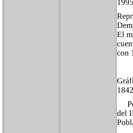
1995
Repr
Demo
El m
cuen
con 
Gráf
1842
Pobl
del 
Pobl