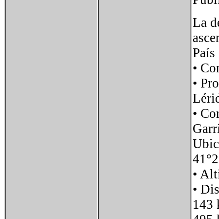
La d
asce
País
• Co
• Pr
Léri
• Co
Garr
Ubi
41°2
• A
• Di
143 