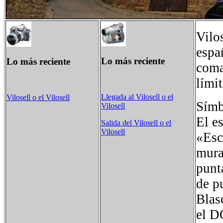
Vilo
espa
Lo más reciente
Lo más reciente
coma
lími
Llegada al Vilosell o el
Vilosell o el Vilosell
Símb
Vilosell
El e
Salida del Vilosell o el
Vilosell
«Esc
mura
punt
de p
Blas
el D