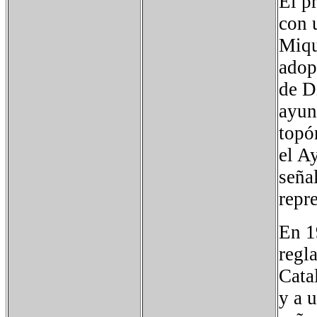
El p
con u
Miqu
adop
de D
ayun
topó
el A
seña
repr
En 1
regl
Cata
y a 