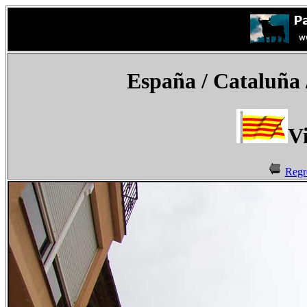
España
/ Cataluña /
Vi
Regr