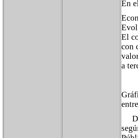
En e
Econ
Evol
El c
con c
valor
a te
Gráf
entr
Deud
segú
Públ