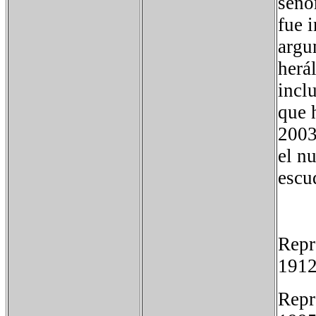
seño
fue 
argu
herá
incl
que 
2003
el n
escu
Repr
1912
Repr