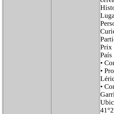
Histo
Luga
Pers
Curi
Part
Prix
País
• Co
• Pr
Léri
• Co
Garr
Ubi
41°2