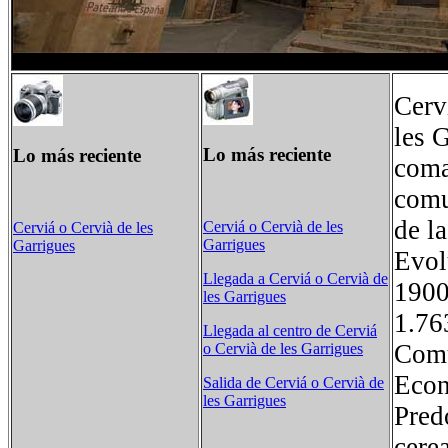
Cerv
les 
Lo más reciente
Lo más reciente
coma
comu
de la
Cerviá o Cervià de les
Cerviá o Cervià de les
Garrigues
Garrigues
Evol
Llegada a Cerviá o Cervià de
19
les Garrigues
1.7
Llegada al centro de Cerviá
Comu
o Cervià de les Garrigues
Econ
Salida de Cerviá o Cervià de
les Garrigues
Pred
cere