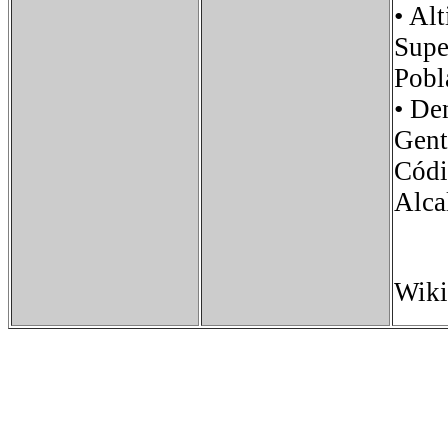
• A
Sup
Pob
• D
Gen
Códi
Alc
Wiki