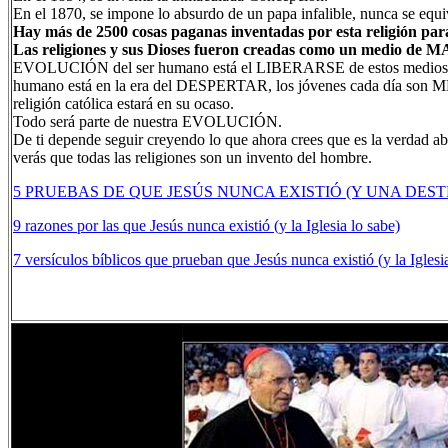
En el 1870, se impone lo absurdo de un papa infalible, nunca se equ
Hay más de 2500 cosas paganas inventadas por esta religión para
Las religiones y sus Dioses fueron creadas como un medi
EVOLUCIÓN del ser humano está el LIBERARSE de estos medios de
humano está en la era del DESPERTAR, los jóvenes cada día so
religión católica estará en su ocaso.
Todo será parte de nuestra EVOLUCIÓN.
De ti depende seguir creyendo lo que ahora crees que es la verdad ab
verás que todas las religiones son un invento del hombre.
5 PRUEBAS DE QUE JESÚS NUNCA EXISTIÓ (Y UNA DE
9 razones por las que Jesús nunca existió (y la Iglesia lo sabe)
7 versículos bíblicos que prueban que Jesús nunca existió (y la Iglesi