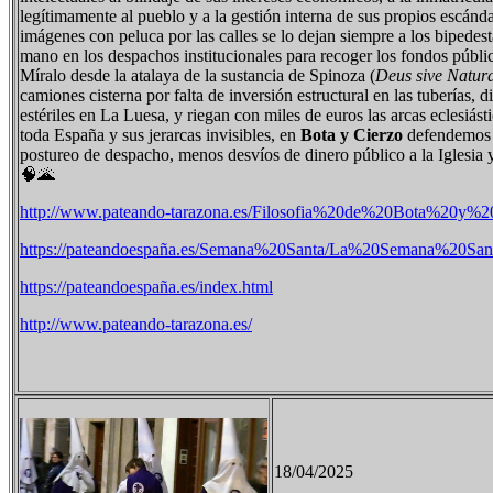
legítimamente al pueblo y a la gestión interna de sus propios escánda
imágenes con peluca por las calles se lo dejan siempre a los bipedesta
mano en los despachos institucionales para recoger los fondos públi
Míralo desde la atalaya de la sustancia de Spinoza (
Deus sive Natur
camiones cisterna por falta de inversión estructural en las tuberías, 
estériles en La Luesa, y riegan con miles de euros las arcas eclesiás
toda España y sus jerarcas invisibles, en
Bota y Cierzo
defendemos 
postureo de despacho, menos desvíos de dinero público a la Iglesia y
🧠🌋
http://www.pateando-tarazona.es/Filosofia%20de%20Bota%20y%2
https://pateandoespaña.es/Semana%20Santa/La%20Semana%20Sa
https://pateandoespaña.es/index.html
http://www.pateando-tarazona.es/
18/04/2025