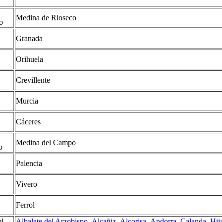
Medina de Rioseco
o
Granada
Orihuela
Crevillente
Murcia
Cáceres
Medina del Campo
o
Palencia
Vivero
Ferrol
el
Albalate del Arzobispo
,
Alcañiz
,
Alcorisa
,
Andorra
,
Calanda
,
Hij