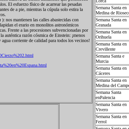
Lorca
los. El esfuerzo físico de acarrear las pesadas
Semana Santa en
ntes de a pie, mientras la cúpula solo estira la
Medina de Riosec
cos.
Semana Santa en
a
): nos mantienen las calles abastecidas con
Granada
dilapidan el erario en monolitos astronómicos
ticas. Frente a las procesiones subvencionadas por
Semana Santa en
la auténtica razón cósmica de Einstein: ¡menos
Orihuela
 agua corriente de calidad para todos los vecinos!
Semana Santa en
Crevillente
0Cierzo%202.html
Semana Santa e
Murcia
nta%20en%20Espana.html
Semana Santa en
Cáceres
Semana Santa en
Medina del Camp
Semana Santa
enPalencia
Semana Santa en
Vivero
Semana Santa en
Ferrol
Semana Santa en 