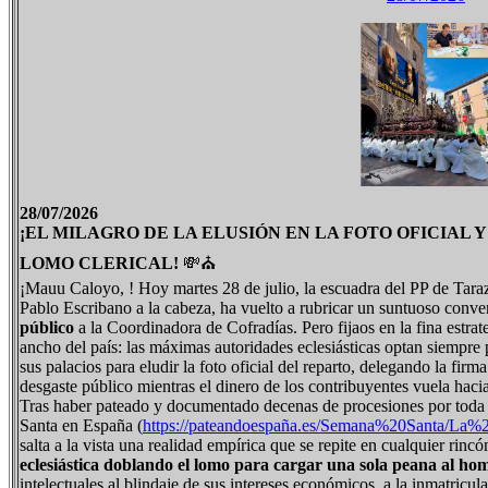
28/07/2026
¡EL MILAGRO DE LA ELUSIÓN EN LA FOTO OFICIAL 
LOMO CLERICAL!
💸⛪
¡Mauu Caloyo, ! Hoy martes 28 de julio, la escuadra del PP de Taraz
Pablo Escribano a la cabeza, ha vuelto a rubricar un suntuoso conve
público
a la Coordinadora de Cofradías. Pero fijaos en la fina estrategi
ancho del país: las máximas autoridades eclesiásticas optan siempre
sus palacios para eludir la foto oficial del reparto, delegando la fir
desgaste público mientras el dinero de los contribuyentes vuela hacia 
Tras haber pateado y documentado decenas de procesiones por toda l
Santa en España (
https://pateandoespaña.es/Semana%20Santa/L
salta a la vista una realidad empírica que se repite en cualquier rinc
eclesiástica doblando el lomo para cargar una sola peana al h
intelectuales al blindaje de sus intereses económicos, a la inmatric