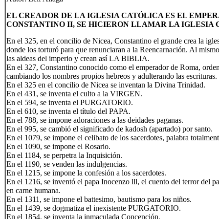
EL CREADOR DE LA IGLESIA CATÓLICA ES EL EMP
CONSTANTINO II, SE HICIERON LLAMAR LA IGLESIA 
En el 325, en el concilio de Nicea, Constantino el grande crea la igles
donde los torturó para que renunciaran a la Reencarnación. Al mismo t
las aldeas del imperio y crean así LA BIBLIA.
En el 327, Constantino conocido como el emperador de Roma, ordena 
cambiando los nombres propios hebreos y adulterando las escrituras.
En el 325 en el concilio de Nicea se inventan la Divina Trinidad.
En el 431, se inventa el culto a la VIRGEN.
En el 594, se inventa el PURGATORIO.
En el 610, se inventa el título del PAPA.
En el 788, se impone adoraciones a las deidades paganas.
En el 995, se cambió el significado de kadosh (apartado) por santo.
En el 1079, se impone el celibato de los sacerdotes, palabra totalment
En el 1090, se impone el Rosario.
En el 1184, se perpetra la Inquisición.
En el 1190, se venden las indulgencias.
En el 1215, se impone la confesión a los sacerdotes.
En el 1216, se inventó el papa Inocenzo lll, el cuento del terror del p
en carne humana.
En el 1311, se impone el battesimo, bautismo para los niños.
En el 1439, se dogmatiza el inexistente PURGATORIO.
En el 1854, se inventa la inmaculada Concepción.