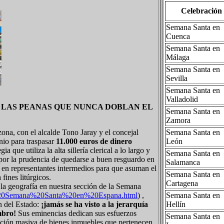
Celebración
Semana Santa en
Cuenca
Semana Santa en
Málaga
Semana Santa en
Sevilla
Semana Santa en
Valladolid
Y LAS PEANAS QUE NUNCA DOBLAN EL
Semana Santa en
Zamora
Semana Santa en
ona, con el alcalde Tono Jaray y el concejal
León
nio para traspasar
11.000 euros de dinero
a que utiliza la alta sillería clerical a lo largo y
Semana Santa en
 por la prudencia de quedarse a buen resguardo en
Salamanca
ma en representantes intermedios para que asuman el
Semana Santa en
fines litúrgicos.
Cartagena
a geografía en nuestra sección de la
Semana
Semana Santa en
a%20Semana%20Santa%20en%20Espana.html
)
,
Hellín
ón del Estado:
¡jamás se ha visto a la jerarquía
ombro!
Sus eminencias dedican sus esfuerzos
Semana Santa en
ulación masiva de bienes inmuebles que pertenecen