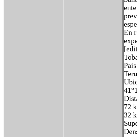
ente
prev
espe
En r
expe
[edi
Tob
Paí
Teru
Ubi
41°1
Dist
72 
32 k
Supe
Dens