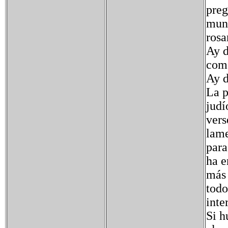
preg
mund
rosa
Ay d
como
Ay d
La p
judí
vers
lame
para
ha e
más 
todo
inte
Si h