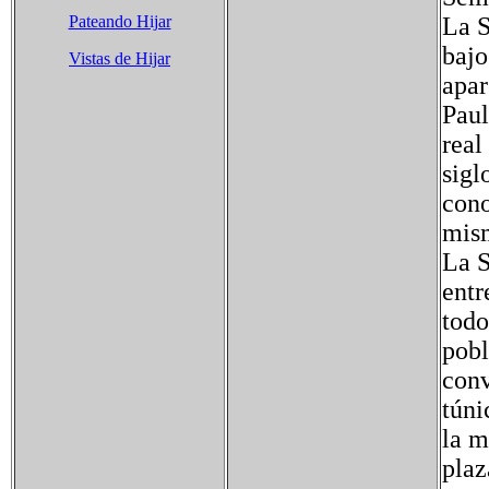
Pateando Hijar
La S
bajo
Vistas de Hijar
apar
Paul
real
sigl
cono
mis
La S
entr
todo
pobl
conv
túni
la m
plaz