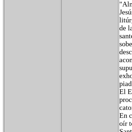
"Alm
Jesú
litú
de l
sant
sobe
desc
acom
supu
exho
piad
El E
proc
cato
En c
oír 
Sant