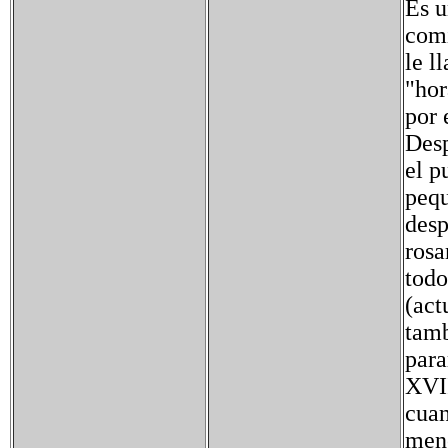
Es u
comi
le l
"hor
por 
Desp
el p
pequ
desp
rosa
todo
(act
tamb
para
XVII
cuan
meno