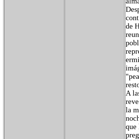
alma
Desp
cont
de H
reun
pobl
repr
ermi
imág
"pea
rest
A la
reve
la m
noch
que 
preg