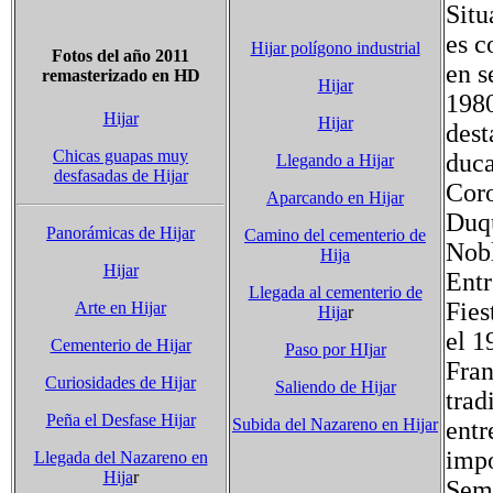
Situ
es c
Hijar polígono industrial
Fotos del año 2011
en s
remasterizado en HD
Hijar
1980
Hijar
Hijar
dest
Chicas guapas muy
duca
Llegando a Hijar
desfasadas de Hijar
Coro
Aparcando en Hijar
Duqu
Panorámicas de Hijar
Camino del cementerio de
Nobl
Hija
Hijar
Entr
Llegada al cementerio de
Fies
Arte en Hijar
Hija
r
el 1
Cementerio de Hijar
Paso por HIjar
Fran
Curiosidades de Hijar
Saliendo de Hijar
trad
Peña el Desfase Hijar
Subida del Nazareno en Hijar
entr
impo
Llegada del Nazareno en
Hija
r
Sem