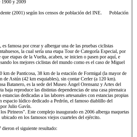
e 1900 y 2009
dente (2001) según los censos de población del INE. Población
 es famosa por crear y albergar una de las pruebas ciclistas
ahuesos, la cual sería una etapa Tour de Categoría Especial, por
que etapas de la Vuelta, acaben, se inicien o pasen por aquí, e
sando los mejores ciclistas del mundo como es el caso de Miguel
a 30 km de Panticosa, 38 km de la estación de Formigal (la mayor de
 de Astún (42 km esquiables), sin contar Cerler (a 120 km).
sa Batanero, es la sede del Museo Ángel Orensanz y Artes del
a baja reproduce las distintas dependencias de una casa pirenaica
estancias dedicadas a las labores artesanales con estancias propias
un espacio lúdico dedicado a Pedrón, el famoso diablillo del
por Julio Gavín.
 los Pirineos". Este complejo inaugurado en 2006 alberga maquetas
ubicado en los famosos viejos cuarteles del ejército.
dieron el siguiente resultado: