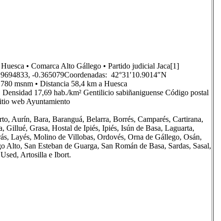
esca • Comarca Alto Gállego • Partido judicial Jaca[1]
19694833, -0.365079Coordenadas: 42°31′10.9014″N
 780 msnm • Distancia 58,4 km a Huesca
• Densidad 17,69 hab./km² Gentilicio sabiñaniguense Código postal
itio web Ayuntamiento
rto, Aurín, Bara, Baranguá, Belarra, Borrés, Camparés, Cartirana,
, Gillué, Grasa, Hostal de Ipiés, Ipiés, Isún de Basa, Laguarta,
trás, Layés, Molino de Villobas, Ordovés, Orna de Gállego, Osán,
igo Alto, San Esteban de Guarga, San Román de Basa, Sardas, Sasal,
sed, Artosilla e Ibort.