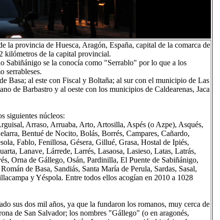
e la provincia de Huesca, Aragón, España, capital de la comarca de
 kilómetros de la capital provincial.
o Sabiñánigo se la conocía como "Serrablo" por lo que a los
o serrableses.
de Basa; al este con Fiscal y Boltaña; al sur con el municipio de Las
ano de Barbastro y al oeste con los municipios de Caldearenas, Jaca
s siguientes núcleos:
rguisal, Arraso, Arruaba, Arto, Artosilla, Aspés (o Azpe), Asqués,
elarra, Bentué de Nocito, Bolás, Borrés, Campares, Cañardo,
sola, Fablo, Fenillosa, Gésera, Gillué, Grasa, Hostal de Ipiés,
aguarta, Lanave, Lárrede, Larrés, Lasaosa, Lasieso, Latas, Latrás,
és, Orna de Gállego, Osán, Pardinilla, El Puente de Sabiñánigo,
Román de Basa, Sandiás, Santa María de Perula, Sardas, Sasal,
illacampa y Yéspola. Entre todos ellos acogían en 2010 a 1028
rado sus dos mil años, ya que la fundaron los romanos, muy cerca de
orona de San Salvador; los nombres "Gállego" (o en aragonés,