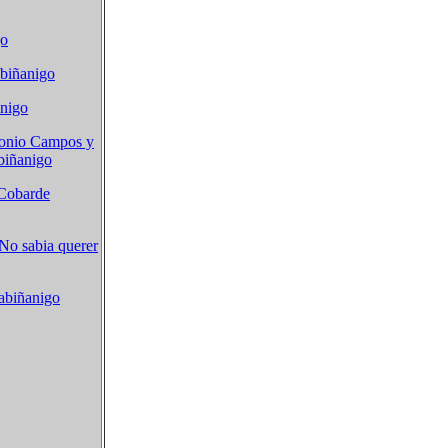
go
abiñanigo
anigo
tonio Campos y
biñanigo
 Cobarde
No sabia querer
abiñanigo