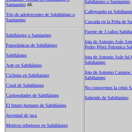
Sabiñánigo o Samianigo
Samianigo
4K
Callejeando en Sabiñani
Trío de adolescentes de Sabiñánigo o
Samianigo
Cascada en la Peña de S
Fuente de 3 caños Sabiñ
Sabiñánigo o Samianigo
Jota de Antonio Asín An
Panorámicas de Sabiñánigo
Pedro Pérez Palomica Sa
Sabiñánigo
Jota de Antonio Asín fuí
Sabiñanigo
Arte en Sabiñánigo
Jota de Antonio Campos 
Ciclistas en Sabiñanigo
Sabiñanigo
Coral de Sabiñánigo
No conocemos la crisis S
Curiosodades de Sabiñánigo
Saliendo de Sabiñanigo
El futuro humano de Sabiñánigo
Juventud de jaca
Motivos religiosos en Sabiñánigo