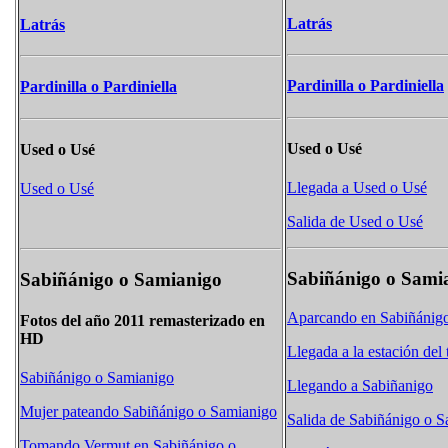
Latrás
Latrás
Pardinilla o Pardiniella
Pardinilla o Pardiniella
Used o Usé
Used o Usé
Llegada a Used o Usé
Used o Usé
Salida de Used o Usé
Sabiñánigo o Sami
Sabiñánigo o Samianigo
Aparcando en Sabiñánig
Fotos del año 2011 remasterizado en
HD
Llegada a la estación del 
Sabiñánigo o Samianigo
Llegando a Sabiñanigo
Mujer pateando Sabiñánigo o Samianigo
Salida de Sabiñánigo o 
Tomando Vermut en Sabiñánigo o