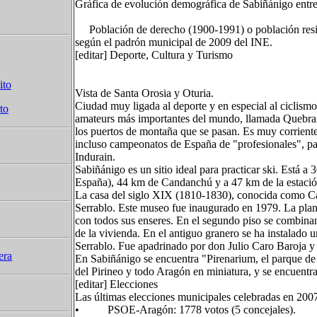
Gráfica de evolución demográfica de Sabiñánigo entr
Población de derecho (1900-1991) o población resi
según el padrón municipal de 2009 del INE.
[editar] Deporte, Cultura y Turismo
ito
Vista de Santa Orosia y Oturia.
Ciudad muy ligada al deporte y en especial al ciclismo,
to
amateurs más importantes del mundo, llamada Quebrant
los puertos de montaña que se pasan. Es muy corriente 
incluso campeonatos de España de "profesionales", pa
Indurain.
Sabiñánigo es un sitio ideal para practicar ski. Está 
España), 44 km de Candanchú y a 47 km de la estación
La casa del siglo XIX (1810-1830), conocida como Ca
Serrablo. Este museo fue inaugurado en 1979. La plant
con todos sus enseres. En el segundo piso se combinan 
de la vivienda. En el antiguo granero se ha instalado 
Serrablo. Fue apadrinado por don Julio Caro Baroja y 
era
En Sabiñánigo se encuentra "Pirenarium, el parque de
del Pirineo y todo Aragón en miniatura, y se encuentra 
[editar] Elecciones
Las últimas elecciones municipales celebradas en 2007 
• PSOE-Aragón: 1778 votos (5 concejales).