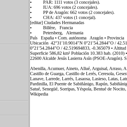
• PAR: 1111 votos (3 concejales).
• IUA: 696 votos (2 concejales).
• PP de Aragón: 662 votos (2 concejales).
• CHA: 437 votos (1 concejal).
[editar] Ciudades Hermanadas
• Billère, Francia
• Petersberg, Alemania
País España • Com. autónoma Aragón • Provincia Hu
Ubicación 42°31′10.9014″N 0°21′54.2844″O / 42.5
0°21′54.2844″O / 42.519694833, -0.365079 • Altitud
Superficie 586,82 km² Población 10.383 hab. (2010) 
22600 Alcalde Jesús Lasierra Asín (PSOE-Aragón). S
Abenilla, Acumuer, Aineto, Allué, Arguisal, Arraso, A
Castillo de Guarga, Castillo de Lerés, Ceresola, Gesera
Lanave, Larrede, Larrés, Lasaosa, Lasieso, Latas, La
Pardinilla, El Puente de Sabiñánigo, Rapún, Sabiñán
Satué, Senegüé, Sorripas, Yéspola, Bentué de Nocito, U
Wikipedia