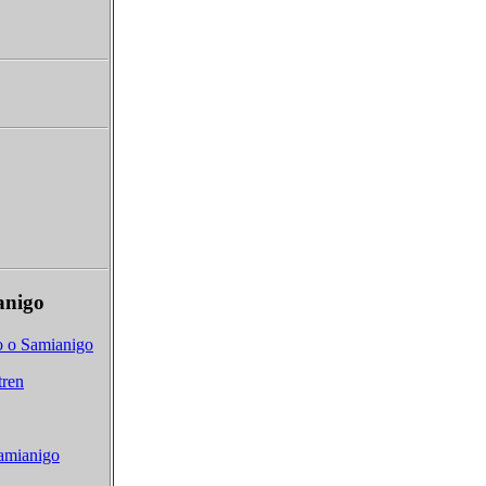
anigo
o o Samianigo
tren
Samianigo