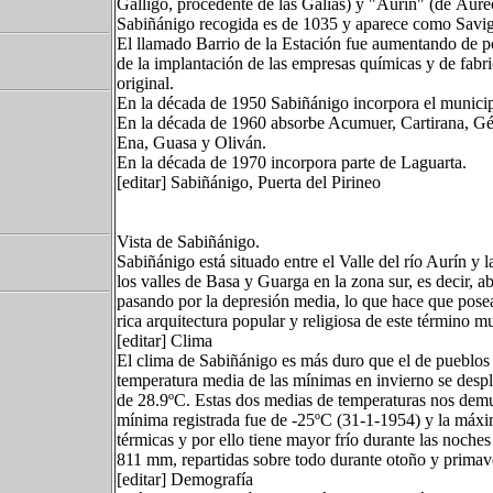
Galligo, procedente de las Galias) y "Aurín" (de Áure
Sabiñánigo recogida es de 1035 y aparece como Savign
El llamado Barrio de la Estación fue aumentando de pob
de la implantación de las empresas químicas y de fab
original.
En la década de 1950 Sabiñánigo incorpora el municipi
En la década de 1960 absorbe Acumuer, Cartirana, Gés
Ena, Guasa y Oliván.
En la década de 1970 incorpora parte de Laguarta.
[editar] Sabiñánigo, Puerta del Pirineo
Vista de Sabiñánigo.
Sabiñánigo está situado entre el Valle del río Aurín y 
los valles de Basa y Guarga en la zona sur, es decir, aba
pasando por la depresión media, lo que hace que posea
rica arquitectura popular y religiosa de este término m
[editar] Clima
El clima de Sabiñánigo es más duro que el de pueblos 
temperatura media de las mínimas en invierno se despl
de 28.9ºC. Estas dos medias de temperaturas nos demu
mínima registrada fue de -25ºC (31-1-1954) y la máxi
térmicas y por ello tiene mayor frío durante las noch
811 mm, repartidas sobre todo durante otoño y primave
[editar] Demografía