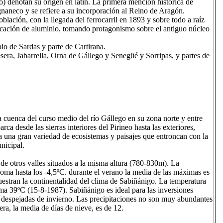
o) denotan su origen en latín. La primera mención histórica de
aneco y se refiere a su incorporación al Reino de Aragón.
lación, con la llegada del ferrocarril en 1893 y sobre todo a raíz
ricación de aluminio, tomando protagonismo sobre el antiguo núcleo
o de Sardas y parte de Cartirana.
era, Jabarrella, Orna de Gállego y Senegüé y Sorripas, y partes de
la cuenca del curso medio del río Gállego en su zona norte y entre
rca desde las sierras interiores del Pirineo hasta las exteriores,
 una gran variedad de ecosistemas y paisajes que entroncan con la
unicipal.
de otros valles situados a la misma altura (780-830m). La
oma hasta los -4,5ºC. durante el verano la media de las máximas es
estran la continentalidad del clima de Sabiñánigo. La temperatura
ma 39ºC (15-8-1987). Sabiñánigo es ideal para las inversiones
es despejadas de invierno. Las precipitaciones no son muy abundantes
ra, la media de días de nieve, es de 12.