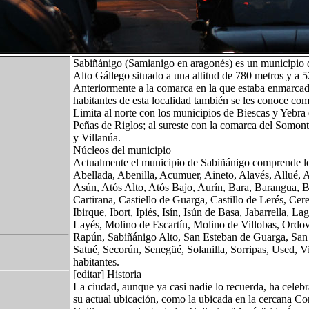
Sabiñánigo (Samianigo en aragonés) es un municipio d
Alto Gállego situado a una altitud de 780 metros y a 52
Anteriormente a la comarca en la que estaba enmarcad
habitantes de esta localidad también se les conoce com
Limita al norte con los municipios de Biescas y Yebra 
Peñas de Riglos; al sureste con la comarca del Somont
y Villanúa.
Núcleos del municipio
Actualmente el municipio de Sabiñánigo comprende lo
Abellada, Abenilla, Acumuer, Aineto, Alavés, Allué, A
Asún, Atós Alto, Atós Bajo, Aurín, Bara, Barangua, B
Cartirana, Castiello de Guarga, Castillo de Lerés, Cere
Ibirque, Ibort, Ipiés, Isín, Isún de Basa, Jabarrella, L
Layés, Molino de Escartín, Molino de Villobas, Ordov
Rapún, Sabiñánigo Alto, San Esteban de Guarga, San 
Satué, Secorún, Senegüé, Solanilla, Sorripas, Used, V
habitantes.
[editar] Historia
La ciudad, aunque ya casi nadie lo recuerda, ha celeb
su actual ubicación, como la ubicada en la cercana C