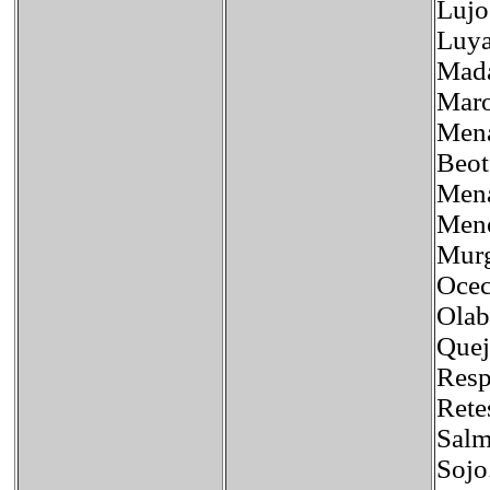
Lujo
Luya
Mada
Mar
Mena
Beot
Mena
Men
Murg
Ocec
Olab
Quej
Resp
Rete
Salm
Sojo