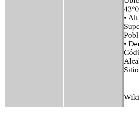
Ubi
43°0
• A
Sup
Pob
• D
Códi
Alca
Sit
Wiki