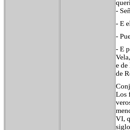
quer
- Se
- E 
- Pue
- E 
Vela
e de
de R
Conj
Los 
vero
menc
VI, 
sigl