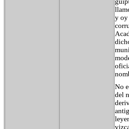
guip
llam
y oy
corr
Acad
dich
muni
mode
ofic
nomb
No e
del 
deri
anti
leye
vizc