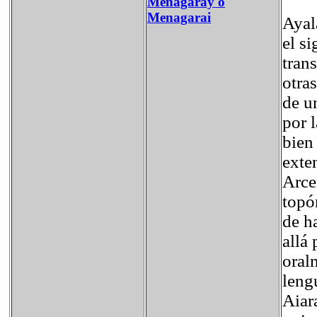
Menagaray o
Menagarai
Ayal
el s
tran
otra
de u
por l
bien
exte
Arce
topó
de h
allá 
oral
leng
Aiara