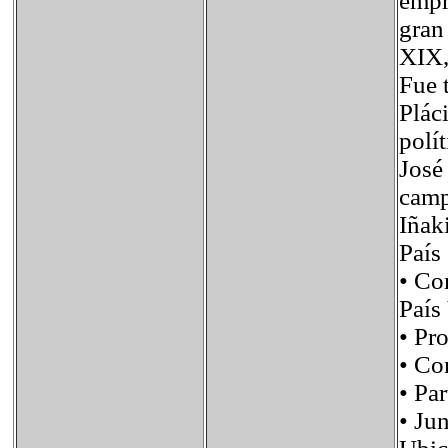
empr
gran 
XIX,
Fue 
Plác
polít
José
camp
Iñaki
País
• Co
País
• P
• C
• P
• Ju