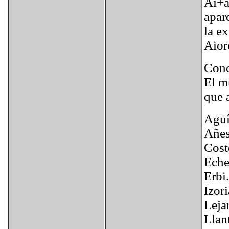
Ai+a
apar
la e
Aior
Conc
El m
que 
Aguí
Añes
Cost
Eche
Erbi.
Izori
Leja
Llan