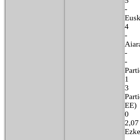
5
- 
Eusk
4
-
Ai
-
Par
1 
3 
Part
E
0
2,
Ez