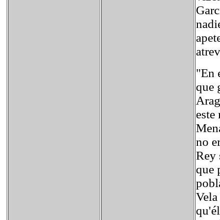
Garcí
nadi
apet
atre
"En 
que 
Arag
este
Mena
no e
Rey 
que 
pobl
Vela
qu'él