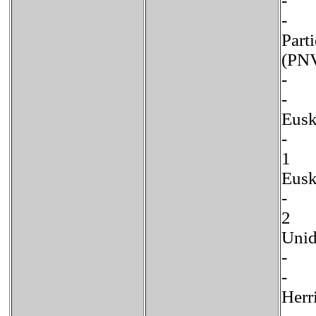
-
-
Part
(
-
-
Eu
-
1 
Eu
-
2
Un
-
- 
He