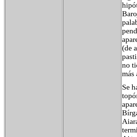
hipó
Baro
pala
pend
apar
(de a
past
no t
más a
Se h
topó
apar
Bírg
Aiar
term