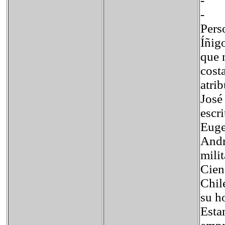
- 
Pers
Íñig
que 
costa
atri
José
escri
Euge
Andr
mili
Cien
Chil
su h
Esta