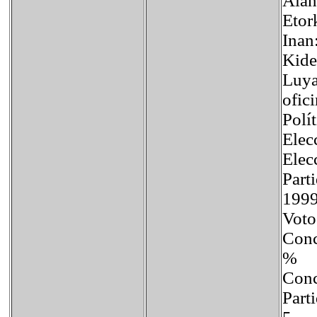
Aian
Etor
Inan
Kide
Luya
ofici
Polí
Elec
Elec
Part
1999
Vo
Con
% 
Con
Part