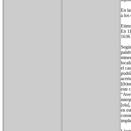
En la
a los
Etimo
En 11
1636 
Según
palab
miner
local
el ca
podrí
acert
[(h)u
este 
“Avel
inter
[ola]
en es
consi
impli