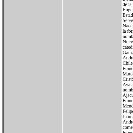
de la
Eugen
Estad
Sebas
Nace 
la fo
nombr
Nuevo
cated
Ganz
André
Chile
Franc
Marco
Crist
Ayala
nombr
Ajacu
Franc
Mendi
Felip
Juan 
André
comer
Franc