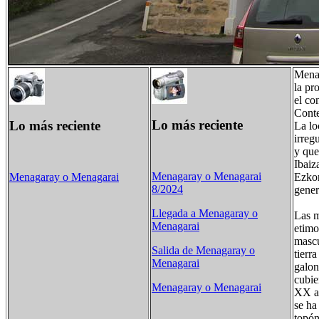
Menag
la pr
el co
Conte
Lo más reciente
Lo más reciente
La lo
irreg
y que
Ibaiz
Menagaray o Menagarai
Ezkor
Menagaray o Menagarai
8/2024
gener
Llegada a Menagaray o
Las m
Menagarai
etimo
masc
Salida de Menagaray o
tierr
Menagarai
galon
cubie
Menagaray o Menagarai
XX ab
se ha
topón