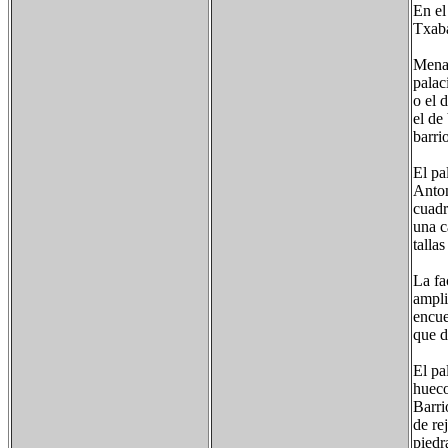
En el
Txaba
Menag
palac
o el 
el de
barri
El pa
Anton
cuadr
una c
talla
La fa
ampli
encue
que d
El pa
hueco
Barri
de re
piedr