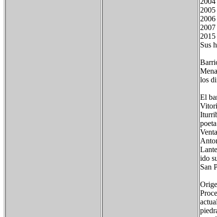
2004 
2005 
2006 
2007 
2015 
Sus h
Barri
Menag
los d
El ba
Vitor
Iturr
poeta
Venta
Anton
Lante
ido s
San P
Orige
Proce
actua
piedr