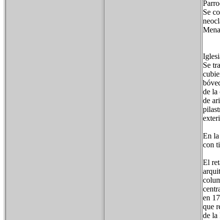
Parro
Se co
neocl
Menag
Igles
Se tr
cubie
bóved
de la
de ar
pilas
exter
En la
con t
El re
arqui
colum
centr
en 17
que r
de la