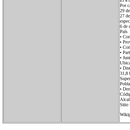
El 4 
Por c
29 de
27 de
espec
6 de 
País
• Co
• Pr
• Co
• Pa
• Ju
Ubic
• Di
31,8 
Supe
Pobl
• De
Códi
Alca
Siti
Wiki