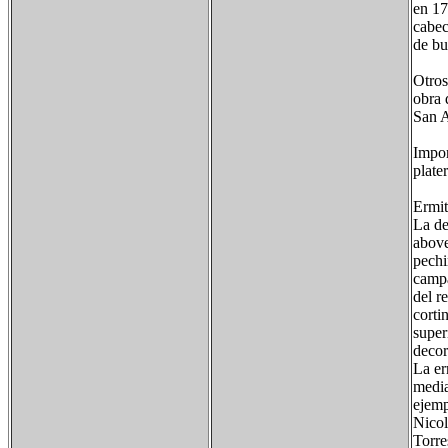
en 17
cabec
de bu
Otros
obra 
San A
Impor
plate
Ermit
La de
above
pechi
campa
del r
corti
super
decor
La er
media
ejemp
Nicol
Torre