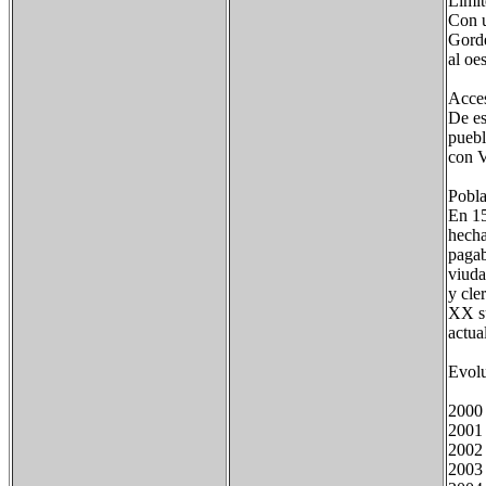
Límit
Con u
Gorde
al oe
Acces
De es
puebl
con V
Pobla
En 15
hecha
pagab
viuda
y cle
XX su
actua
Evolu
2000 
2001 
2002 
2003 