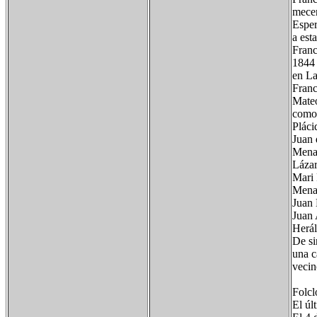
mecen
Esper
a est
Franc
1844 
en La
Franc
Mateo
como 
Pláci
Juan 
Menag
Láza
Mari 
Menag
Juan 
Juan 
Herál
De si
una c
vecin
Folcl
El úl