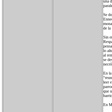
una d
paral
Se do
Ennec
monas
de la
Sin e
Respa
pensa
lo al
al re
se de
necró
En la
“reun
leer 
parro
que u
barri
En Me