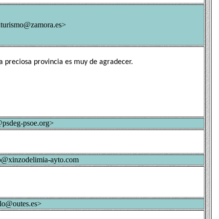
aturismo@zamora.es>
 preciosa provincia es muy de agradecer.
psdeg-psoe.org>
o@xinzodelimia-ayto.com
lo@outes.es>