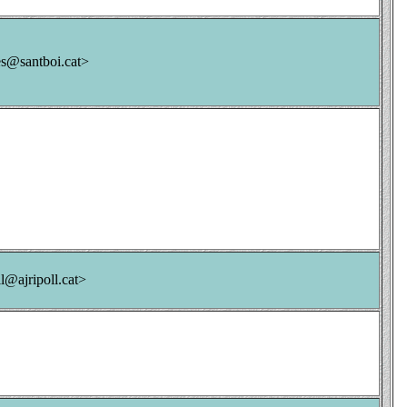
es@santboi.cat>
l@ajripoll.cat>