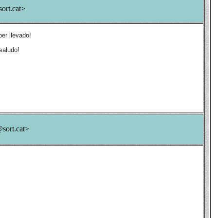
ort.cat>
er llevado!
saludo!
sort.cat>