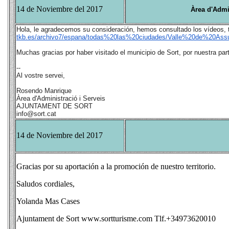
14 de Noviembre del 2017
Àrea d'Adm
Hola, le agradecemos su consideración, hemos consultado los vídeos, t
tkb.es/archivo7/espana/todas%20las%20ciudades/Valle%20de%20Ass
Muchas gracias por haber visitado el municipio de Sort, por nuestra par
--
Al vostre servei,
Rosendo Manrique
Àrea d'Administració i Serveis
AJUNTAMENT DE SORT
info@sort.cat
14 de Noviembre del 2017
Gracias por su aportación a la promoción de nuestro territorio.
Saludos cordiales,
Yolanda Mas Cases
Ajuntament de Sort www.sortturisme.com Tlf.+34973620010