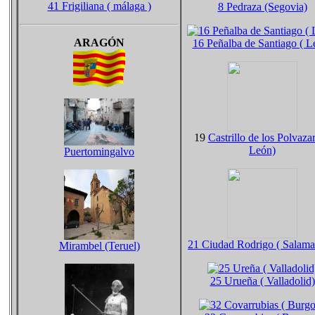
41 Frigiliana ( málaga )
8 Pedraza (Segovia)
ARAGÓN
16 Peñalba de Santiago ( L
19
Castrillo de los Polvazar
León)
Puertomingalvo
21 Ciudad Rodrigo ( Salama
Mirambel (Teruel)
25 Urueña ( Valladolid)