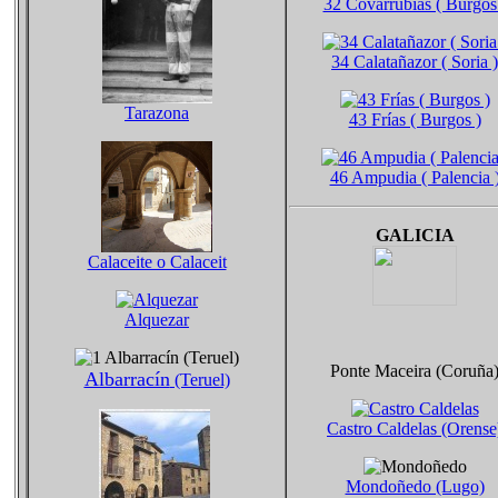
32 Covarrubias ( Burgos
34 Calatañazor ( Soria )
Tarazona
43 Frías ( Burgos )
46 Ampudia ( Palencia 
GALICIA
Calaceite o Calaceit
Alquezar
Ponte Maceira (Coruña
Albarracín
(Teruel)
Castro Caldelas (Orense
Mondoñedo (Lugo)