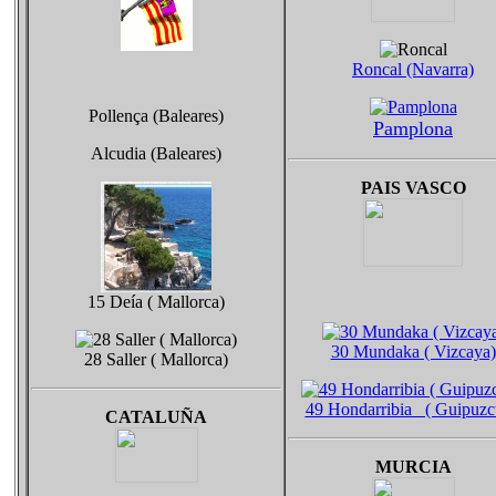
Roncal (Navarra)
Pollença (Baleares)
Pamplona
Alcudia (Baleares)
PAIS VASCO
15 Deía ( Mallorca)
30 Mundaka ( Vizcaya)
28 Saller ( Mallorca)
49 Hondarribia ( Guipuzc
CATALUÑA
MURCIA