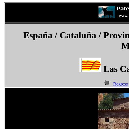
España
/ Cataluña / Provi
M
Las Ca
Regreso 