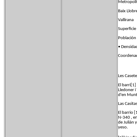
Metropoli
Baix Llobr
Vallirana
Superfi
Población
• Densid
Coordenad
Les Casete
El barri[1
Lledoner i 
d'en Munta
Las Casita
El barrio 
N-340 , en
de Julián 
yeso.