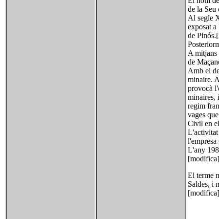
El nom de
de la Seu 
Al segle X
exposat a 
de Pinós.[
Posteriorm
A mitjans
de Maçaner
Amb el des
minaire. A
provocà l'
minaires, 
regim fran
vages que 
Civil en el
L'activita
l'empresa 
L'any 1982
[modifica
El terme 
Saldes, i 
[modifica