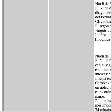
Nucli de 
El Nucli d
dirigim de
del Pedraf
Clavellina
El segon 
vinguts d'
La festa 
[modifica
Nucli de l
El Nucli l
cap al seg
estructure
interessan
L'Espà era
Carbó extr
un aplec. 
es recorde
major.
En la mina
més import
34 minair