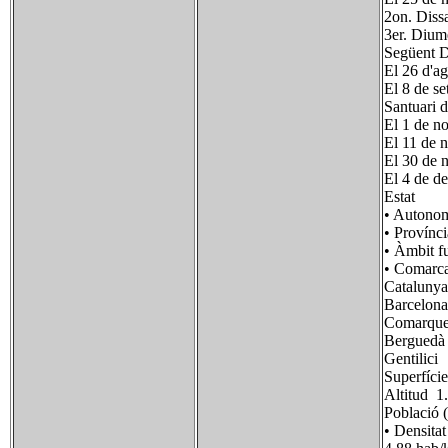
2on. Diss
3er. Dium
Següent D
El 26 d'ag
El 8 de s
Santuari d
El 1 de no
El 11 de n
El 30 de 
El 4 de d
Estat
• Autono
• Provínci
• Àmbit f
• Coma
Catalunya
Barcelona
Comarques
Berguedà
Gentili
Superfí
Altitud 
Població 
• Densi