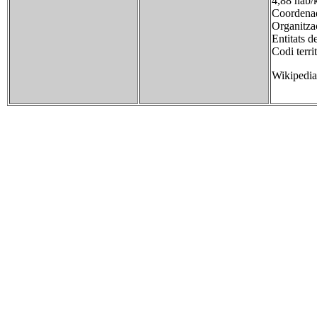
4,88 hab/
Coordena
Organitza
Entitats d
Codi terr
Wikipedia