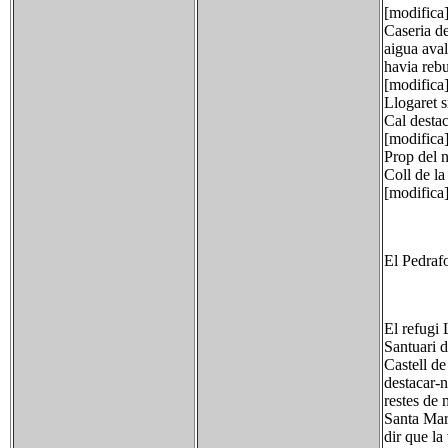
[modifica
Caseria de
aigua aval
havia rebu
[modifica
Llogaret s
Cal destac
[modifica
Prop del n
Coll de la
[modifica]
El Pedrafo
El refugi 
Santuari d
Castell de
destacar-n
restes de 
Santa Mari
dir que la