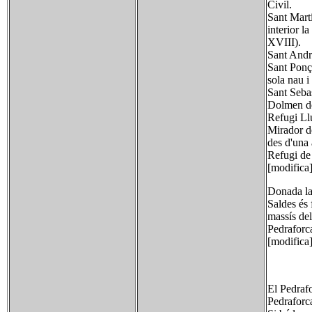
Civil.
Sant Martí
interior l
XVIII).
Sant Andre
Sant Ponç
sola nau i
Sant Sebas
Dolmen d
Refugi Llu
Mirador de
des d'una 
Refugi de 
[modifica
Donada la 
Saldes és 
massís del
Pedraforca
[modifica
El Pedrafo
Pedraforc