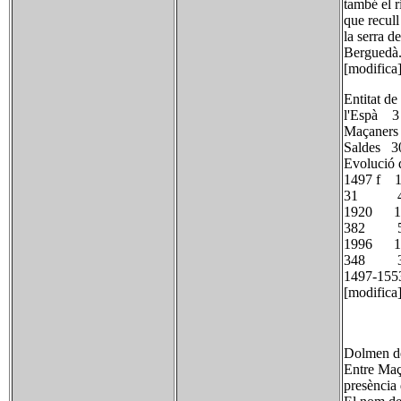
també el r
que recull
la serra d
Berguedà
[modifica
Entitat 
l'Espà 3
Maçan
Saldes 3
Evolució 
1497 f
31 4
1920 
382 
1996 
348
1497-1553:
[modifica]
Dolmen d
Entre Maç
presència 