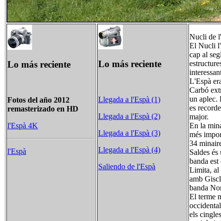
Nucli de l
El Nucli l
cap al seg
Lo más reciente
Lo más reciente
estructure
interessan
L'Espà era
Carbó extr
un aplec. 
Llegada a l'Espà (1)
Fotos del año 2012
es recorde
remasterizado en HD
Llegada a l'Espà (2)
major.
En la mina
l'Espà 4K
Llegada a l'Espà (3)
més import
34 minair
Llegada a l'Espà (4)
l'Espà
Saldes és 
banda est 
Saliendo de l'Espà
Limita, al
amb Giscla
banda Nor
El terme m
occidental
els cingle