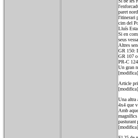
Si bé les 
l'enforcad
paret nord
l'itinerar
cim del Po
Lluís Esta
Si en comp
seus vessa
Altres sen
GR 150: D
GR 107 o 
PR-C 124 q
Un gran n
[modifica
Article pr
[modifica
Una altra 
4x4 que va
Amb aquest
magnífics 
pasturant 
[modifica]
El 25 de m