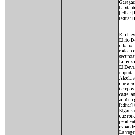
Garagarz
habitant
[editar]
[editar]
Río Deva
El río D
urbano. 
rodean e
secundar
Lorenzo,
El Deva 
importan
Alzola s
que apro
tiempos 
castella
aquí en 
[editar]
Elgoibar
que rond
pendient
expande
La veget