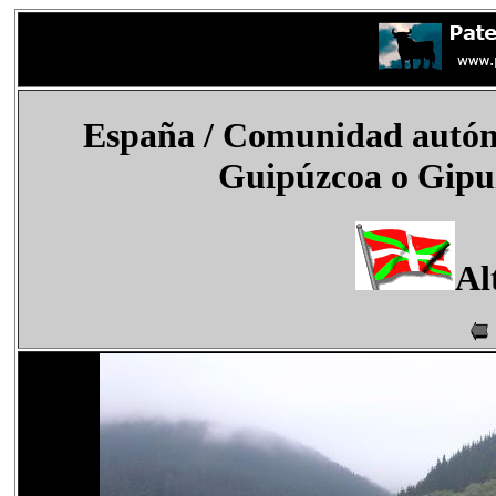
España
/ Comunidad autóno
Guipúzcoa o Gipuz
Al