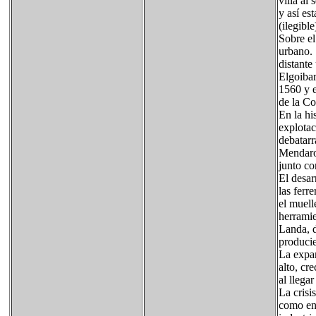
villa ai 
y así es
(ilegibl
Sobre el
urbano. 
distante
Elgoibar
1560 y e
de la Co
En la hi
explotac
debatarr
Mendaro 
junto co
El desar
las ferr
el muell
herrami
Landa, d
producie
La expan
alto, cr
al llega
La crisi
como en 