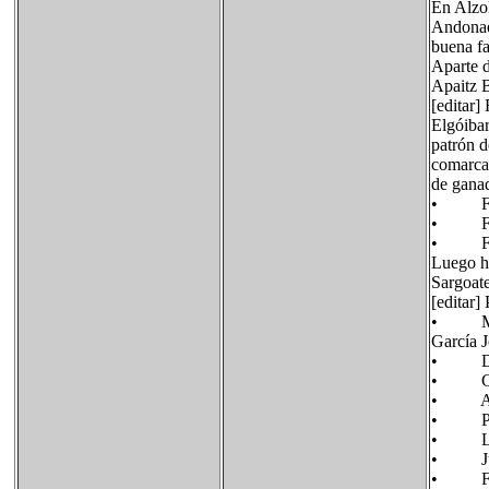
En Alzol
Andonaeg
buena fa
Aparte d
Apaitz 
[editar] 
Elgóibar
patrón d
comarca 
de ganad
• Fiest
• Fiest
• Fiest
Luego ha
Sargoate
[editar]
• Martí
García J
• Domin
• Gabri
• Anton
• Pedro
• Luis 
• Juan 
• Franc