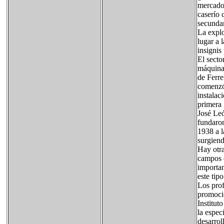
mercados
caserío 
secundar
La explo
lugar a 
insignis
El secto
máquina 
de Ferre
comenzó 
instalac
primera 
José Leó
fundaron
1938 a l
surgiendo
Hay otra
campos d
importan
este tip
Los prof
promocio
Institut
la espec
desarrol