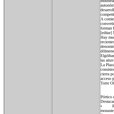
industri
autonómi
desarrol
competit
A comien
converti
forman 
[editar
Hay much
reciente
denomin
dólmene
Elgóibar
las atra
La Plaza
consisto
cierra p
acceso p
Torre Ol
Pórtico 
Destacam
• Resto
monaster