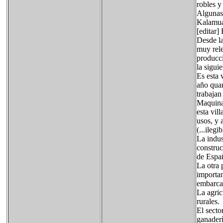
robles y
Algunas
Kalamua
[editar
Desde la
muy rele
producci
la sigui
Es esta 
año quan
trabajan
Maquinas
esta vill
usos, y 
(...ileg
La indus
construc
de Espa
La otra 
importan
embarcab
La agric
rurales.
El secto
ganaderí