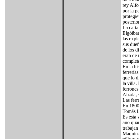
rey Alfo
por la p
protegie
posterio
La carta
Elgóibar
las expl
sus dueñ
de los d
eran de 
complet
En la hi
ferrería
que lo d
la villa
ferrones
Alzola; 
Las ferr
En 1800
Tomás L
Es esta 
año quan
trabajan
Maquinas