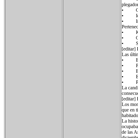
plegador
• Grupo
• Ideko
• Ina R
Pertenec
• Kondi
• Ojmar
• Spool
[editar] 
Las últi
• EAJ-
• PSE-
• EA: 8
• EB-B 
• PP de
La cand
consecue
[editar] 
Los monu
que en t
habitado
La histo
ocupaban
de las A
diciembr