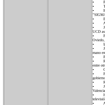
• Pedro
• Tibur
• Eulog
"SIGMA
• Berna
• Anton
• Jaime
UCD ase
• Ferna
Oviedo, 
• Ignac
• Javie
mano en
• Pedro
• Ricar
entre ot
• Gotzon
• Franc
gobierno
• Roque
• Juan 
Valenci
• Hasie
televisi
• Arnal