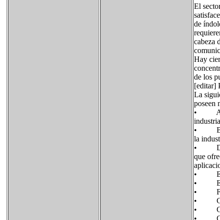
El secto
satisfac
de índol
requiere
cabeza d
comunica
Hay cier
concentr
de los p
[editar]
La sigui
poseen m
• Alcor
industri
• Berna
la indus
• Doima
que ofre
aplicaci
• Engra
• Etxe-
• Ferret
• Goite
• Goiti
• Gorat