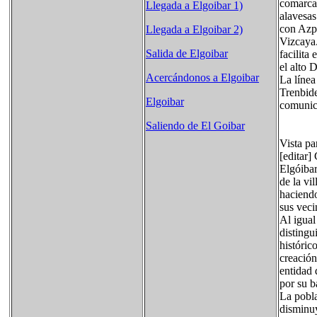
comarcal
Llegada a Elgoibar 1)
alavesas
con Azpe
Llegada a Elgoibar 2)
Vizcaya.
Salida de Elgoibar
facilita
el alto 
Acercándonos a Elgoibar
La línea
Trenbide
Elgoibar
comunica
Saliendo de El Goibar
Vista pa
[editar
Elgóibar
de la vi
haciendo
sus veci
Al igual
distingu
históric
creación
entidad 
por su b
La pobla
disminuy