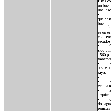
Estas co
un buen 
una insc
• Igles
que dest
buena pi
• Casa c
es un gr
con send
escudos.
• Casa 
sido uti
1560 par
transfor
• Ermit
XV y XVI
rayo.
• Ermit
• Ermit
vecina t
• Zabal
arquitec
• Caser
dos agua
remates 