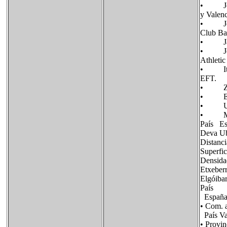
• José 
y Valenc
• Jon R
Club Ba
• Jason
• Joseb
Athletic
• Itziar
EFT.
• Zuhai
• Elisab
• Uxue 
• Marke
País Es
Deva Ub
Distanc
Superfi
Densidad
Etxeber
Elgóiba
País
Españ
• Com. 
País V
• Provin