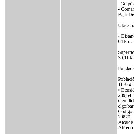
Guipúz
• Comar
Bajo De
Ubicac
• Distan
64 km a
Superfic
39,11 k
Fundac
Poblaci
11.324 
• Densi
289,5
Gentilic
elgoiba
Código 
20870
Alcalde
Alfredo