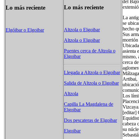
del Bajo
Lo más reciente
Lo más reciente
extensió
La anti
se ubica
hecho qu
Altzola o Elgoibar
Elgóibar o Elgoibar
Sus arma
morrión
Altzola o Elgoibar
Ubicada 
Puentes cerca de Altzola o
asienta 
Elgoibar
mismo, a
cerca de
aglomera
Llegada a Altzola o Elgoibar
Málzaga 
Artibai,
Salida de Altzola o Elgoibar
ubicació
comunic
Altzola
Los lími
Placenci
Capilla La Magdalena de
Vizcaya
Elgoibar
[editar
Equidist
Dos pescateras de Elgoibar
cabeza c
su núcle
Elgoibar
Sebastiá