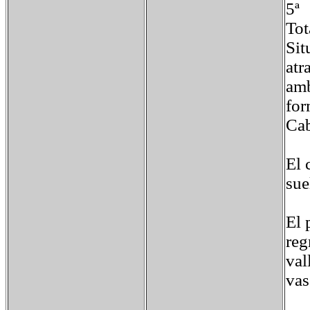
5
T
Sit
atr
amb
for
Cab
El 
sue
El 
reg
val
vas