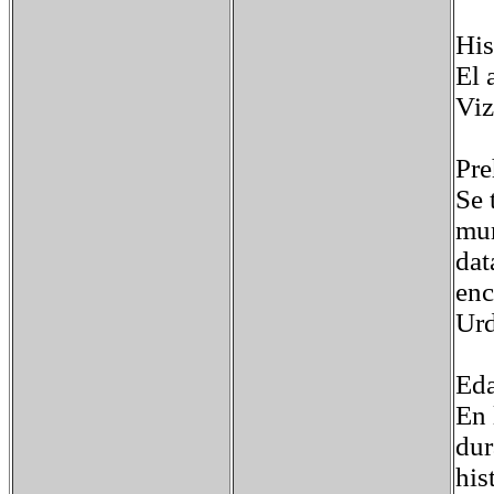
His
El 
Viz
Pre
Se 
mun
dat
enc
Urd
Eda
En 
dur
his