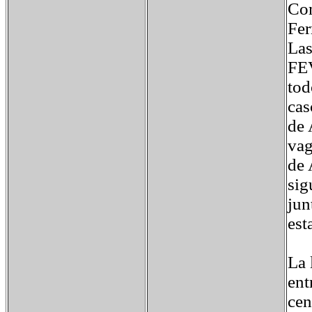
Com
Fer
Las
FEV
tod
cas
de 
vag
de 
sig
jun
est
La 
ent
cen