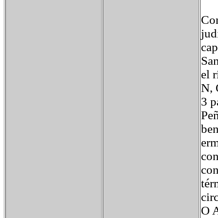
Con
jud
cap
San
el 
N, 
3 p
Peñ
ben
erm
con
con
tér
cir
O A