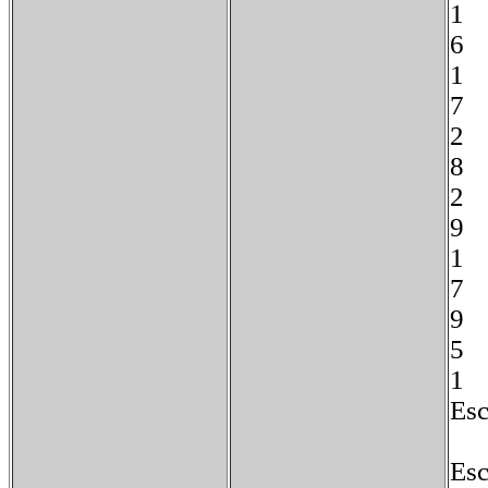
7
8
9
7
9
1
Esc
Esc