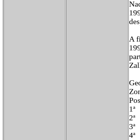
Nac
199
des
A f
199
par
Zal
Geo
Zon
Po
1
2ª
3ª
4ª