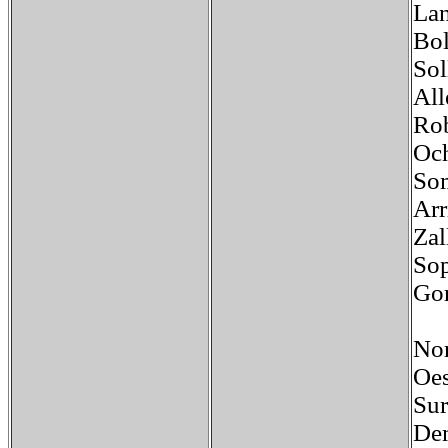
Lan
Bol
Sol
All
Rob
Och
Som
Arr
Zal
Sop
Gor
No
Oe
Su
Dem