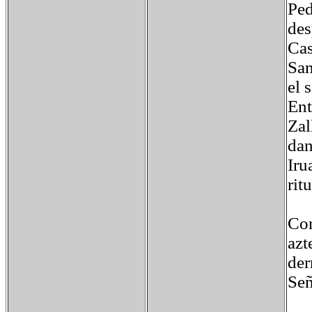
Ped
des
Cas
San
el 
Ent
Zal
dan
Iru
rit
Com
azt
der
Señ