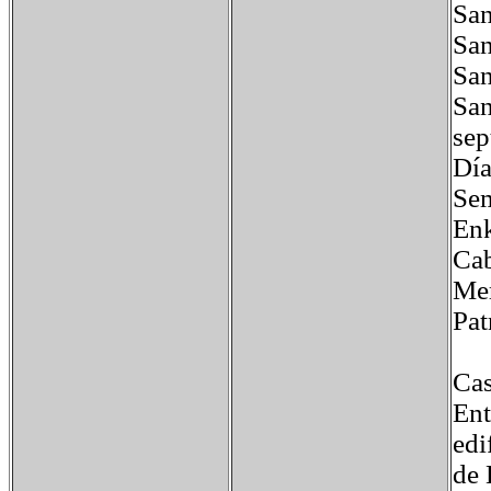
Sa
San
Sa
Sa
sep
Dí
Se
En
Ca
Me
Pat
Cas
Ent
edi
de 