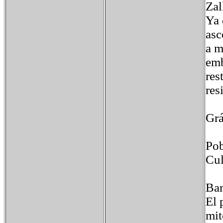
Zal
Ya 
asc
a m
emb
res
res
Grá
Pob
Cul
Bar
El 
mit