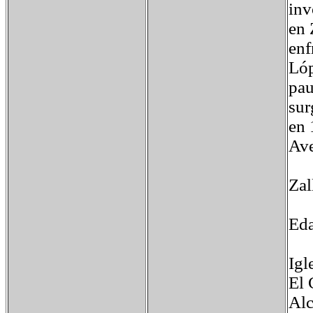
inv
en 
enf
Lóp
pau
sur
en 
Ave
Zal
Eda
Igl
El 
Alc