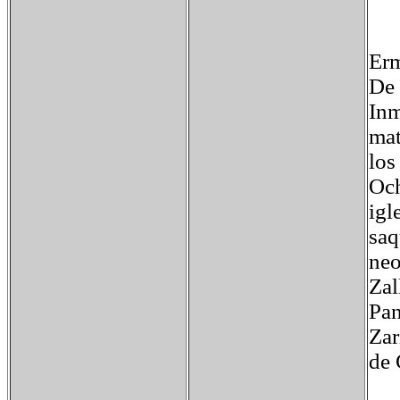
Erm
De 
Inm
mat
los
Och
igl
saq
neo
Zal
Pan
Zar
de 