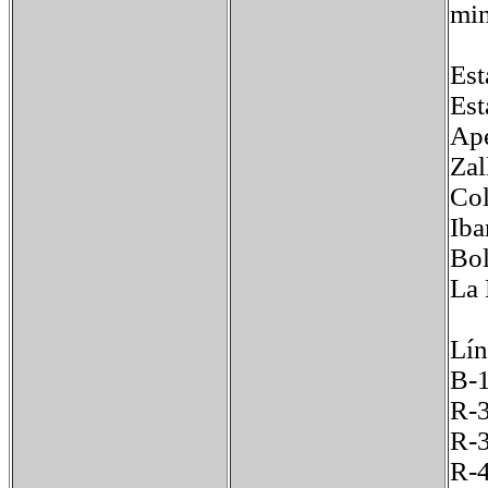
min
Est
Est
Ape
Zal
Col
Iba
Bol
La 
Lín
B-1
R-3
R-3
R-4