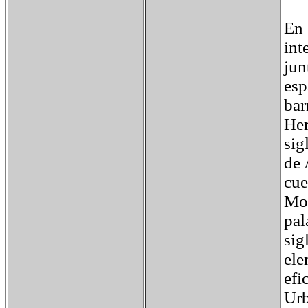
En 
int
jun
esp
bar
Her
sig
de 
cue
Mon
pal
sig
ele
efi
Urb