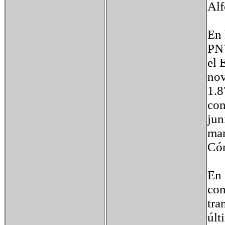
Alf
En 
PNV
el 
nov
1.8
con
jun
man
Cón
En 
con
tra
últ