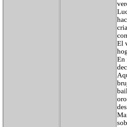
ver
Luc
hac
cri
con
El 
hog
En 
dec
Aqu
bru
bai
oro
des
Man
sob