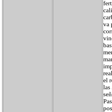
fer
cal
car
va 
cor
vin
bas
men
mar
imp
rea
el 
las
señ
Pas
pos