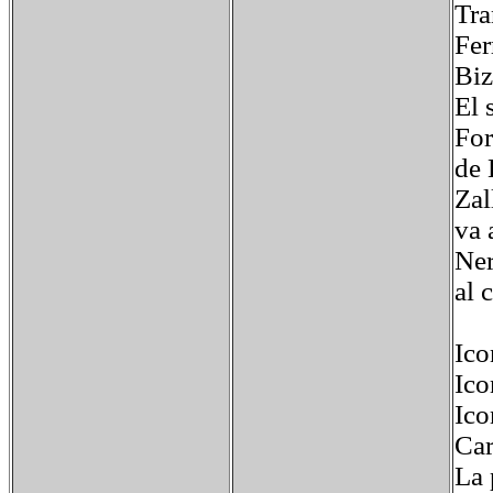
Tra
Fer
Biz
El 
For
de 
Zal
va 
Ner
al 
Ico
Ico
Ico
Car
La 