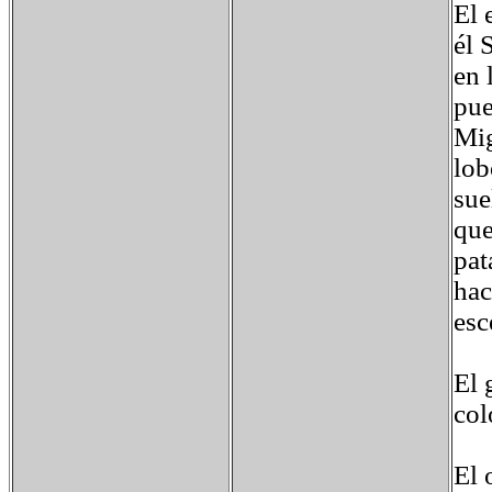
El 
él 
en 
pue
Mig
lob
sue
que
pat
hac
esc
El 
col
El 