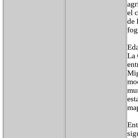
agr
el 
de 
fog
Eda
La 
ent
Mig
mod
mun
est
map
Ent
sig