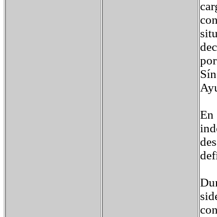
car
con
sit
dec
por
Sín
Ayu
En 
ind
des
def
Dur
sid
con