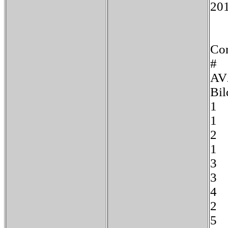
20
Cor
#
AV
Bil
1