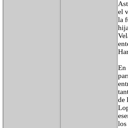
Ast
el 
la 
hij
Vel
ent
Har
En 
par
ent
tan
de 
Lop
ese
los