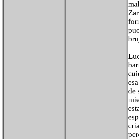
mal
Zar
for
pue
bru
Luc
bar
cui
esa
de 
mie
est
esp
cri
per