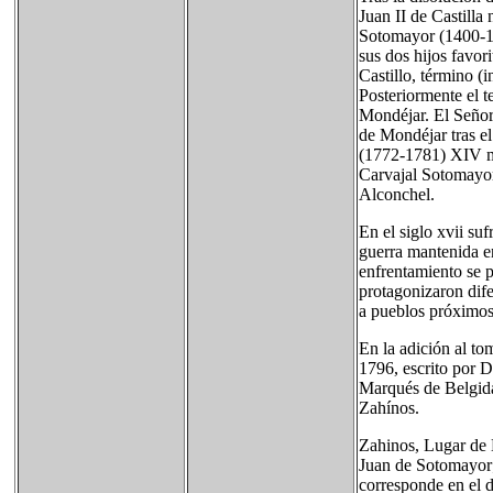
Juan II de Castill
Sotomayor (1400-145
sus dos hijos favor
Castillo, término (
Posteriormente el t
Mondéjar. El Señorí
de Mondéjar tras e
(1772-1781) XIV m
Carvajal Sotomayor
Alconchel.
En el siglo xvii su
guerra mantenida e
enfrentamiento se 
protagonizaron dif
a pueblos próximos
En la adición al t
1796, escrito por D
Marqués de Belgida
Zahínos.
Zahinos, Lugar de 
Juan de Sotomayor; 
corresponde en el 