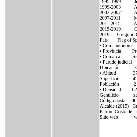
1995-1999 Jos
1999-2003 Anto
2003-2007 Anto
2007-2011 Mar
2011-2015 Aq
2015-2019 Grego
2019- Gregorio G
País Flag of Spa
• Com. autónoma 
• Provincia Prov
• Comarca Sierr
• Partido judici
Ubicación 38°19
• Altitud 37
Superficie 45,
Población 2 80
• Densidad 62,2
Gentilicio zahi
Código postal 06
Alcalde (2015) Gr
Patrón Cristo de l
Sitio web www