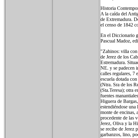
Historia Contempo
A la caída del Anti
de Extremadura. Des
el censo de 1842 c
En el Diccionario g
Pascual Madoz, edit
"Zahinos: villa con
de Jerez de los Caba
Estremadura. Situad
NE. y se padecen i
calles regulares, 7
escuela dotada con 
(Ntra. Sra de los R
(Sta.Teresa); otra e
fuentes manantiales
Higuera de Bargas, 
estendiéndose una l
monte de encinas, a
procedente de las v
Jerez, Oliva y la H
se recibe de Jerez 
garbanzos, lino, po