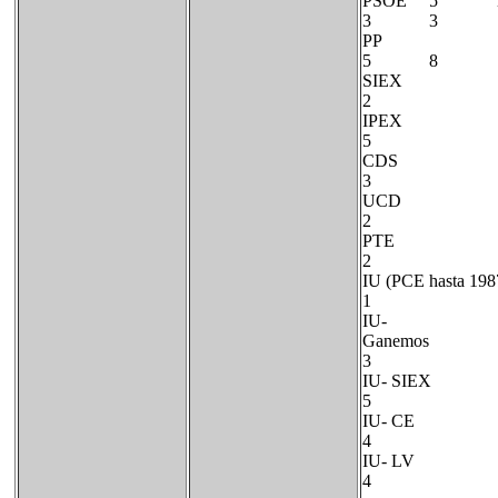
PSOE
3 3
P
5 8
S
I
5
C
UCD
PTE
IU (PCE 
IU-
G
3
I
I
IU