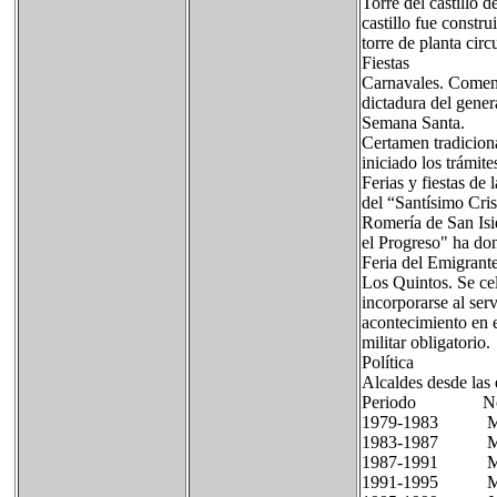
Torre del castillo 
castillo fue constr
torre de planta circ
Fiestas
Carnavales. Comenza
dictadura del gener
Semana Santa.
Certamen tradicion
iniciado los trámite
Ferias y fiestas de
del “Santísimo Cris
Romería de San Isi
el Progreso" ha don
Feria del Emigrant
Los Quintos. Se cel
incorporarse al ser
acontecimiento en e
militar obligatorio.
Política
Alcaldes desde las
Periodo No
1979-1983 Manu
1983-1987 Manu
1987-1991 Manu
1991-1995 Manu