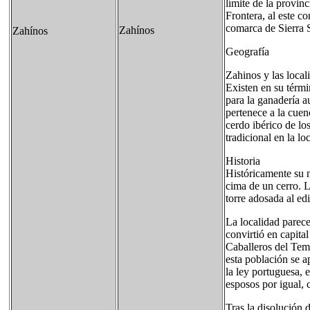
límite de la provin
Frontera, al este c
comarca de Sierra S
Zahínos
Zahínos
Geografía
Zahinos y las loca
Existen en su térm
para la ganadería a
pertenece a la cue
cerdo ibérico de lo
tradicional en la loc
Historia
Históricamente su n
cima de un cerro. L
torre adosada al ed
La localidad parece
convirtió en capita
Caballeros del Temp
esta población se a
la ley portuguesa, 
esposos por igual, 
Tras la disolución 