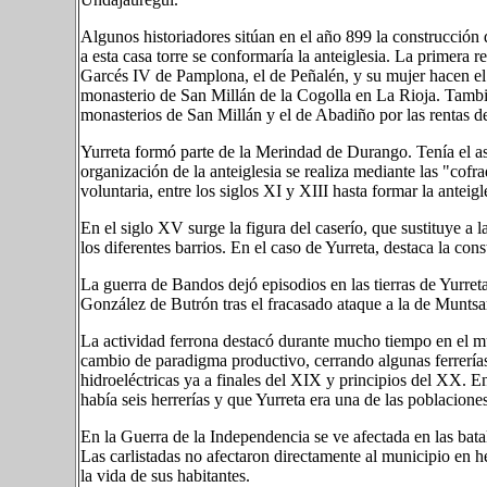
Algunos historiadores sitúan en el año 899 la construcción d
a esta casa torre se conformaría la anteiglesia. La primera 
Garcés IV de Pamplona, el de Peñalén, y su mujer hacen el
monasterio de San Millán de la Cogolla en La Rioja. Tambié
monasterios de San Millán y el de Abadiño por las rentas de
Yurreta formó parte de la Merindad de Durango. Tenía el a
organización de la anteiglesia se realiza mediante las "cof
voluntaria, entre los siglos XI y XIII hasta formar la anteigl
En el siglo XV surge la figura del caserío, que sustituye a
los diferentes barrios. En el caso de Yurreta, destaca la c
La guerra de Bandos dejó episodios en las tierras de Yurr
González de Butrón tras el fracasado ataque a la de Muntsa
La actividad ferrona destacó durante mucho tiempo en el m
cambio de paradigma productivo, cerrando algunas ferrerías
hidroeléctricas ya a finales del XIX y principios del XX. 
había seis herrerías y que Yurreta era una de las poblacione
En la Guerra de la Independencia se ve afectada en las bata
Las carlistadas no afectaron directamente al municipio en 
la vida de sus habitantes.