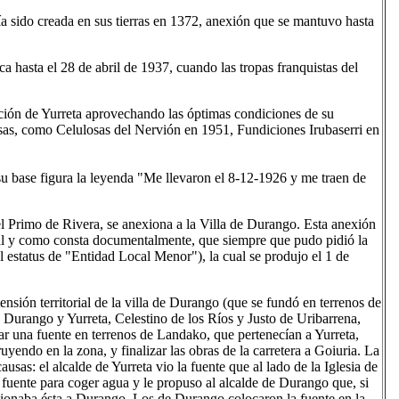
a sido creada en sus tierras en 1372, anexión que se mantuvo hasta
ca hasta el 28 de abril de 1937, cuando las tropas franquistas del
ción de Yurreta aprovechando las óptimas condiciones de su
esas, como Celulosas del Nervión en 1951, Fundiciones Irubaserri en
su base figura la leyenda "Me llevaron el 8-12-1926 y me traen de
l Primo de Rivera, se anexiona a la Villa de Durango. Esta anexión
al y como consta documentalmente, que siempre que pudo pidió la
el estatus de "Entidad Local Menor"), la cual se produjo el 1 de
nsión territorial de la villa de Durango (que se fundó en terrenos de
e Durango y Yurreta, Celestino de los Ríos y Justo de Uribarrena,
ar una fuente en terrenos de Landako, que pertenecían a Yurreta,
uyendo en la zona, y finalizar las obras de la carretera a Goiuria. La
usas: el alcalde de Yurreta vio la fuente que al lado de la Iglesia de
 fuente para coger agua y le propuso al alcalde de Durango que, si
nexionaba ésta a Durango. Los de Durango colocaron la fuente en la