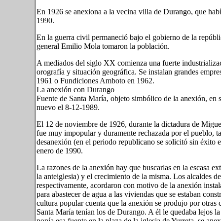
En 1926 se anexiona a la vecina villa de Durango, que habí
1990.
En la guerra civil permaneció bajo el gobierno de la repúbli
general Emilio Mola tomaron la población.
A mediados del siglo XX comienza una fuerte industrializa
orografía y situación geográfica. Se instalan grandes empr
1961 o Fundiciones Amboto en 1962.
La anexión con Durango
Fuente de Santa María, objeto simbólico de la anexión, en 
nuevo el 8-12-1989.
El 12 de noviembre de 1926, durante la dictadura de Migue
fue muy impopular y duramente rechazada por el pueblo, t
desanexión (en el periodo republicano se solicitó sin éxito 
enero de 1990.
La razones de la anexión hay que buscarlas en la escasa exte
la anteiglesia) y el crecimiento de la misma. Los alcaldes d
respectivamente, acordaron con motivo de la anexión instal
para abastecer de agua a las viviendas que se estaban constr
cultura popular cuenta que la anexión se produjo por otras ca
Santa María tenían los de Durango. A él le quedaba lejos la
ponía esa fuente en la plaza de la iglesia de Yurreta, se a