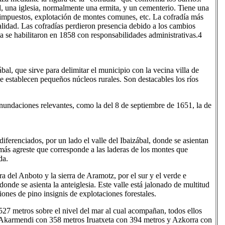
, una iglesia, normalmente una ermita, y un cementerio. Tiene una
, impuestos, explotación de montes comunes, etc. La cofradía más
talidad. Las cofradías perdieron presencia debido a los cambios
a se habilitaron en 1858 con responsabilidades administrativas.4​
ábal, que sirve para delimitar el municipio con la vecina villa de
e establecen pequeños núcleos rurales. Son destacables los ríos
inundaciones relevantes, como la del 8 de septiembre de 1651, la de
diferenciados, por un lado el valle del Ibaizábal, donde se asientan
más agreste que corresponde a las laderas de los montes que
da.
a del Anboto y la sierra de Aramotz, por el sur y el verde e
donde se asienta la anteiglesia. Este valle está jalonado de multitud
ones de pino insignis de explotaciones forestales.
27 metros sobre el nivel del mar al cual acompañan, todos ellos
, Akarmendi con 358 metros Iruatxeta con 394 metros y Azkorra con