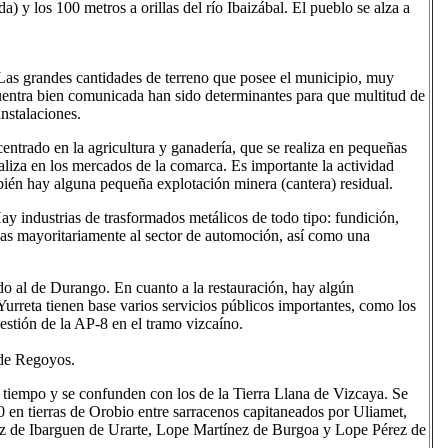
a) y los 100 metros a orillas del río Ibaizábal. El pueblo se alza a
. Las grandes cantidades de terreno que posee el municipio, muy
uentra bien comunicada han sido determinantes para que multitud de
instalaciones.
 centrado en la agricultura y ganadería, que se realiza en pequeñas
cializa en los mercados de la comarca. Es importante la actividad
bién hay alguna pequeña explotación minera (cantera) residual.
ay industrias de trasformados metálicos de todo tipo: fundición,
adas mayoritariamente al sector de automoción, así como una
gado al de Durango. En cuanto a la restauración, hay algún
urreta tienen base varios servicios públicos importantes, como los
estión de la AP-8 en el tramo vizcaíno.
 de Regoyos.
l tiempo y se confunden con los de la Tierra Llana de Vizcaya. Se
890 en tierras de Orobio entre sarracenos capitaneados por Uliamet,
ez de Ibarguen de Urarte, Lope Martínez de Burgoa y Lope Pérez de