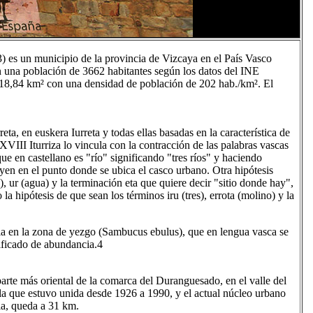
3​) es un municipio de la provincia de Vizcaya en el País Vasco
 una población de 3662 habitantes según los datos del INE
 18,84 km² con una densidad de población de 202 hab./km². El
ta, en euskera Iurreta y todas ellas basadas en la característica de
 XVIII Iturriza lo vincula con la contracción de las palabras vascas
que en castellano es "río" significando "tres ríos" y haciendo
uyen en el punto donde se ubica el casco urbano. Otra hipótesis
es), ur (agua) y la terminación eta que quiere decir "sitio donde hay",
la hipótesis de que sean los términos iru (tres), errota (molino) y la
cia en la zona de yezgo (Sambucus ebulus), que en lengua vasca se
nificado de abundancia.4​
 parte más oriental de la comarca del Duranguesado, en el valle del
a la que estuvo unida desde 1926 a 1990, y el actual núcleo urbano
cia, queda a 31 km.