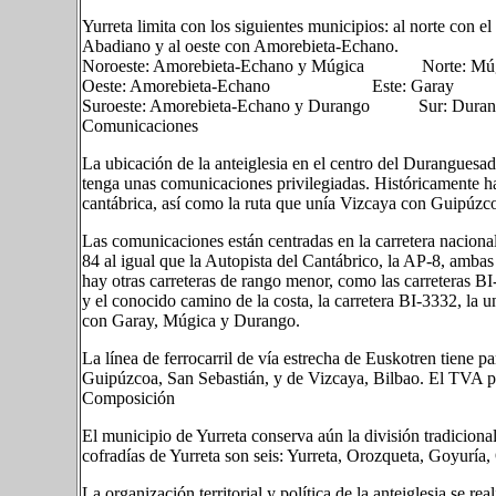
Yurreta limita con los siguientes municipios: al norte con e
Abadiano y al oeste con Amorebieta-Echano.
Noroeste: Amorebieta-Echano y Múgica Norte: Múgic
Oeste: Amorebieta-Echano Este: Garay
Suroeste: Amorebieta-Echano y Durango Sur: Duran
Comunicaciones
La ubicación de la anteiglesia en el centro del Duranguesad
tenga unas comunicaciones privilegiadas. Históricamente ha 
cantábrica, así como la ruta que unía Vizcaya con Guipúzc
Las comunicaciones están centradas en la carretera nacional
84 al igual que la Autopista del Cantábrico, la AP-8, ambas r
hay otras carreteras de rango menor, como las carreteras 
y el conocido camino de la costa, la carretera BI-3332, la u
con Garay, Múgica y Durango.
La línea de ferrocarril de vía estrecha de Euskotren tiene p
Guipúzcoa, San Sebastián, y de Vizcaya, Bilbao. El TVA pas
Composición
El municipio de Yurreta conserva aún la división tradiciona
cofradías de Yurreta son seis: Yurreta, Orozqueta, Goyurí
La organización territorial y política de la anteiglesia se re