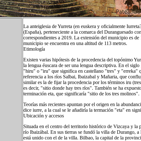
La anteiglesia de Yurreta (en euskera y oficialmente Iurreta
(España), perteneciente a la comarca del Duranguesado con
correspondientes a 2019. La extensión del municipio es de
municipio se encuentra en una altitud de 113 metros.
Etimología
Existen varias hipótesis de la procedencia del topónimo Yurre
la lengua éuscara de ser una lengua descriptiva. En el siglo
"hiru" o "iru" que significa en castellano "tres" y "erreka" 
referencia a los ríos Salbai, Ibaizabal y Mañaria, que confl
similar es la de fijar la procedencia por los términos iru (tr
es decir, "sitio donde hay tres ríos". También se ha expuesto 
terminación eta, que significaría "sitio de los tres molinos".
Teorías más recientes apuntan por el origen en la abundan
dice iurre, a la cual se le añadiría la termación "eta" en sig
Ubicación y accesos
Situada en el centro del territorio histórico de Vizcaya y la
río Ibaizábal. En sus tierras se fundó la villa de Durango, 
está unido con el de la villa. Bilbao, la capital de la provin