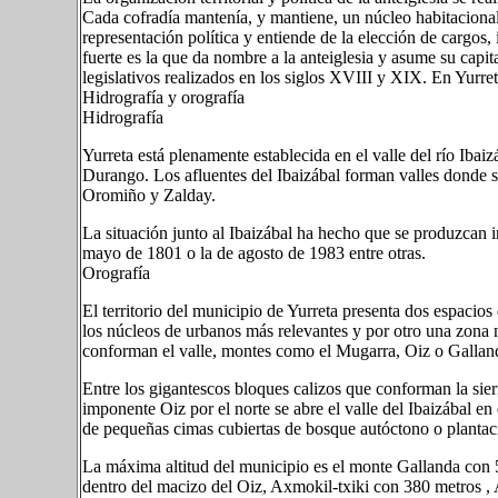
Cada cofradía mantenía, y mantiene, un núcleo habitacional
representación política y entiende de la elección de cargos
fuerte es la que da nombre a la anteiglesia y asume su capi
legislativos realizados en los siglos XVIII y XIX. En Yurret
Hidrografía y orografía
Hidrografía
Yurreta está plenamente establecida en el valle del río Ibaiz
Durango. Los afluentes del Ibaizábal forman valles donde s
Oromiño y Zalday.
La situación junto al Ibaizábal ha hecho que se produzcan 
mayo de 1801 o la de agosto de 1983 entre otras.
Orografía
El territorio del municipio de Yurreta presenta dos espacios 
los núcleos de urbanos más relevantes y por otro una zona 
conforman el valle, montes como el Mugarra, Oiz o Gallan
Entre los gigantescos bloques calizos que conforman la sierr
imponente Oiz por el norte se abre el valle del Ibaizábal en 
de pequeñas cimas cubiertas de bosque autóctono o plantaci
La máxima altitud del municipio es el monte Gallanda con 5
dentro del macizo del Oiz, Axmokil-txiki con 380 metros 