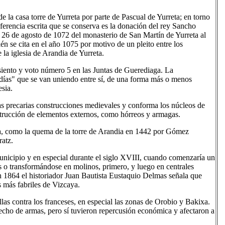
e la casa torre de Yurreta por parte de Pascual de Yurreta; en torno
referencia escrita que se conserva es la donación del rey Sancho
 26 de agosto de 1072 del monasterio de San Martín de Yurreta al
n se cita en el año 1075 por motivo de un pleito entre los
 la iglesia de Arandia de Yurreta.
siento y voto número 5 en las Juntas de Guerediaga. La
radías" que se van uniendo entre sí, de una forma más o menos
esia.
 las precarias construcciones medievales y conforma los núcleos de
onstrucción de elementos externos, como hórreos y armagas.
eta, como la quema de la torre de Arandia en 1442 por Gómez
ratz.
unicipio y en especial durante el siglo XVIII, cuando comenzaría un
 o transformándose en molinos, primero, y luego en centrales
En 1864 el historiador Juan Bautista Eustaquio Delmas señala que
s más fabriles de Vizcaya.
llas contra los franceses, en especial las zonas de Orobio y Bakixa.
hecho de armas, pero sí tuvieron repercusión económica y afectaron a