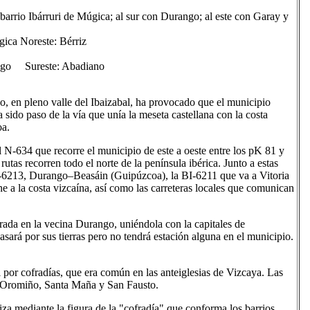
l barrio Ibárruri de Múgica; al sur con Durango; al este con Garay y
a Noreste: Bérriz
go Sureste: Abadiano
o, en pleno valle del Ibaizabal, ha provocado que el municipio
sido paso de la vía que unía la meseta castellana con la costa
oa.
 N-634 que recorre el municipio de este a oeste entre los pK 81 y
utas recorren todo el norte de la península ibérica. Junto a estas
BI-6213, Durango–Beasáin (Guipúzcoa), la BI-6211 que va a Vitoria
ne a la costa vizcaína, así como las carreteras locales que comunican
arada en la vecina Durango, uniéndola con la capitales de
ará por sus tierras pero no tendrá estación alguna en el municipio.
l por cofradías, que era común en las anteiglesias de Vizcaya. Las
a, Oromiño, Santa Maña y San Fausto.
aliza mediante la figura de la "cofradía" que conforma los barrios.