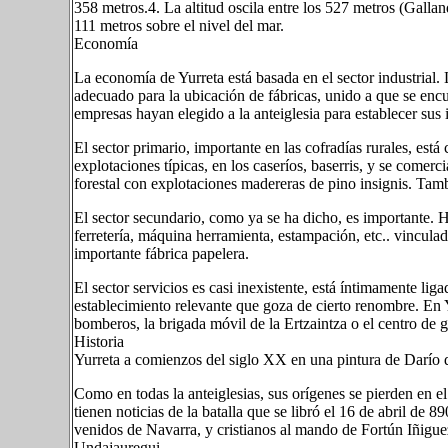
358 metros.4​. La altitud oscila entre los 527 metros (Galland
111 metros sobre el nivel del mar.
Economía
La economía de Yurreta está basada en el sector industrial
adecuado para la ubicación de fábricas, unido a que se enc
empresas hayan elegido a la anteiglesia para establecer sus 
El sector primario, importante en las cofradías rurales, está
explotaciones típicas, en los caseríos, baserris, y se comer
forestal con explotaciones madereras de pino insignis. Tam
El sector secundario, como ya se ha dicho, es importante. H
ferretería, máquina herramienta, estampación, etc.. vincul
importante fábrica papelera.
El sector servicios es casi inexistente, está íntimamente li
establecimiento relevante que goza de cierto renombre. En Y
bomberos, la brigada móvil de la Ertzaintza o el centro de g
Historia
Yurreta a comienzos del siglo XX en una pintura de Darío
Como en todas la anteiglesias, sus orígenes se pierden en e
tienen noticias de la batalla que se libró el 16 de abril de 
venidos de Navarra, y cristianos al mando de Fortún Iñigu
Undajauregui.