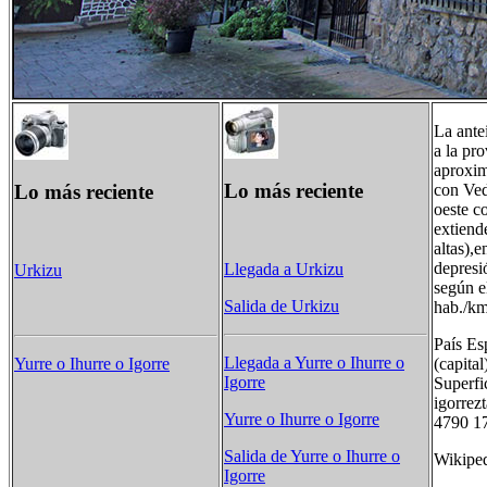
La ante
a la pr
aproxim
Lo más reciente
Lo más reciente
con Ved
oeste c
extiend
altas),
depresi
Llegada a Urkizu
Urkizu
según e
Salida de Urkizu
hab./km
País Es
Llegada a Yurre o Ihurre o
(capita
Yurre o Ihurre o Igorre​
Igorre​
Superfi
igorrez
Yurre o Ihurre o Igorre​
4790 17
Salida de Yurre o Ihurre o
Wikipe
Igorre​