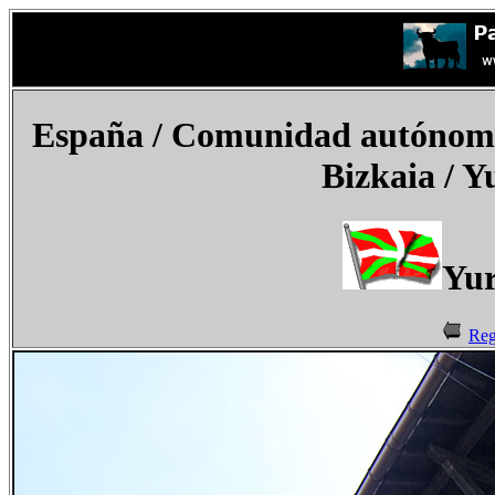
España
/ Comunidad autónoma d
Bizkaia / Yu
Yur
Reg