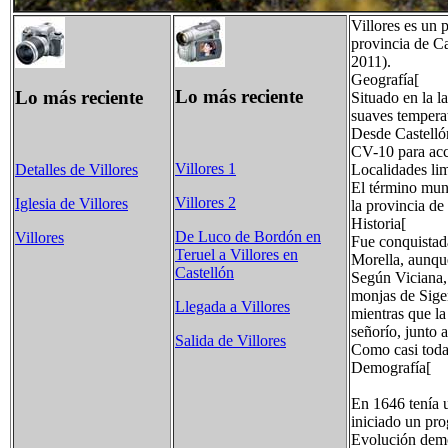
Villores es un
provincia de C
2011).
Geografía[
Lo más reciente
Lo más reciente
Situado en la l
suaves temperat
Desde Castellón
CV-10 para acc
Villores 1
Localidades lim
Detalles de Villores
El término muni
Villores 2
Iglesia de Villores
la provincia de
Historia[
De Luco de Bordón en
Villores
Fue conquistad
Teruel a Villores en
Morella, aunque
Castellón
Según Viciana, 
monjas de Sigen
Llegada a Villores
mientras que la
señorío, junto 
Salida de Villores
Como casi todas
Demografía[
En 1646 tenía 
iniciado un pro
Evolución dem