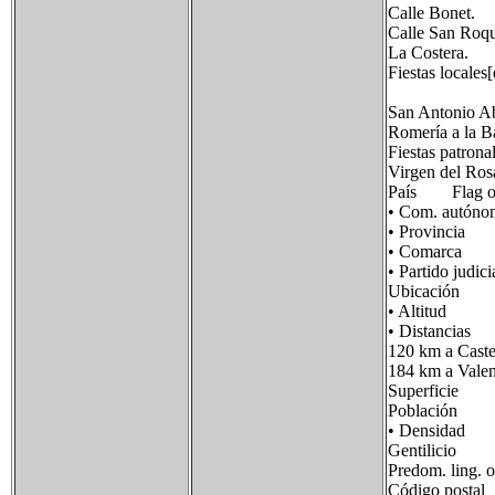
Calle Bonet.
Calle San Roq
La Costera.
Fiestas locales[
San Antonio Ab
Romería a la Ba
Fiestas patrona
Virgen del Ros
País Flag of
• Com. autón
• Provincia Es
• Comarca Lo
• Partido j
Ubicación 40
• Altitud
• Distancias
120 km a Caste
184 km a Valen
Superficie 
Población 4
• Densidad 8
Gentilicio 
Predom. ling.
Código posta