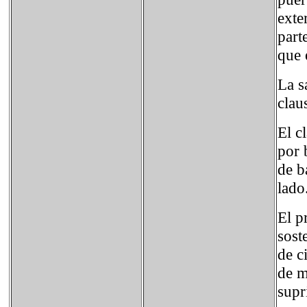
exte
part
que 
La s
clau
El c
por 
de b
lado
El p
sost
de c
de m
supr