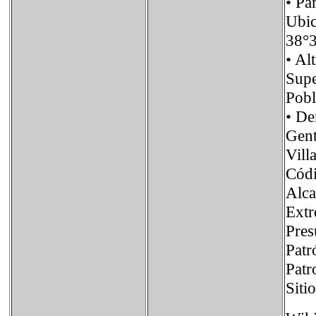
• P
Ubi
38°
• A
Sup
Pob
• D
Gen
Vill
Cód
Alc
Extr
Pres
Patr
Pat
Sit