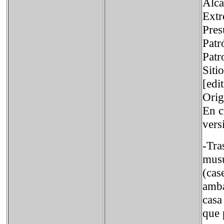
Alc
Extr
Pres
Patr
Pat
Sit
[edi
Orig
En c
vers
-Tra
musu
(cas
amba
casa
que 