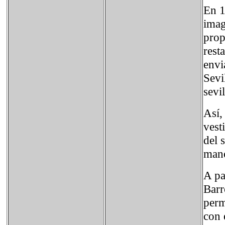
En 1
imag
prop
rest
envi
Sevi
sevi
Así,
vest
del 
mano
A pa
Barr
perm
con 