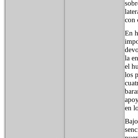
sobr
late
con 
En h
impo
devo
la e
el h
los 
cuat
bara
apoy
en l
Bajo
senc
puer