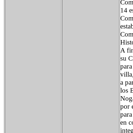
Come
14 e
Come
esta
Come
Hist
A fi
su C
para
vill
a pa
los 
Noga
por 
para
en c
inte