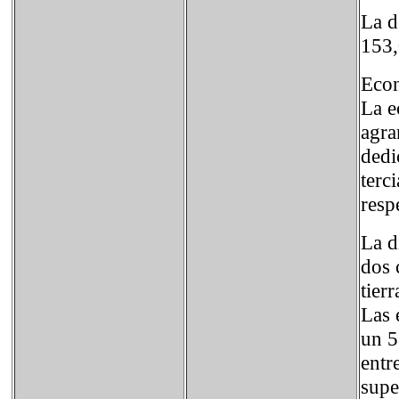
La d
153,
Eco
La e
agra
dedi
terc
resp
La d
dos 
tier
Las 
un 5
entr
supe