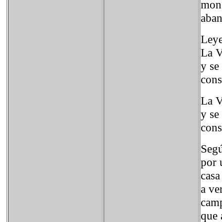
mona
aban
Ley
La V
y se
cons
La V
y se
cons
Segú
por 
casa
a ve
camp
que 