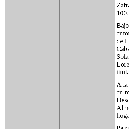
Zafr
100.
Bajo
ento
de L
Caba
Sola
Lore
titu
A la
en m
Desd
Alme
hoga
Patr