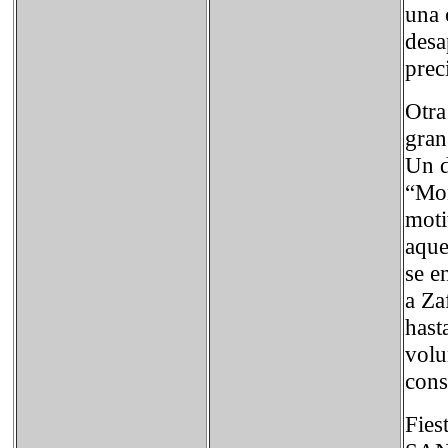
una 
desa
prec
Otra
gran
Un d
“Mon
moti
aque
se e
a Za
hast
volu
cons
Fies