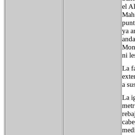
el A
Mahe
punt
ya a
anda
Mont
ni l
La f
exte
a su
La i
metr
reba
cabe
medi