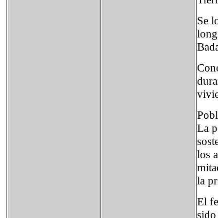
Se l
long
Bada
Cono
dura
vivi
Pobl
La p
sost
los 
mita
la p
El f
sido