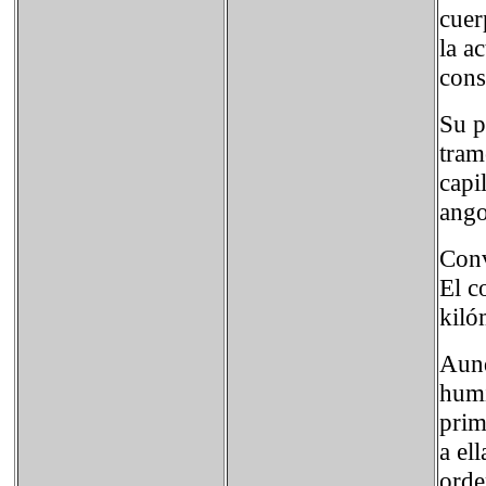
cuer
la a
cons
Su p
tram
capi
ango
Conv
El c
kiló
Aunq
humi
prim
a el
orde