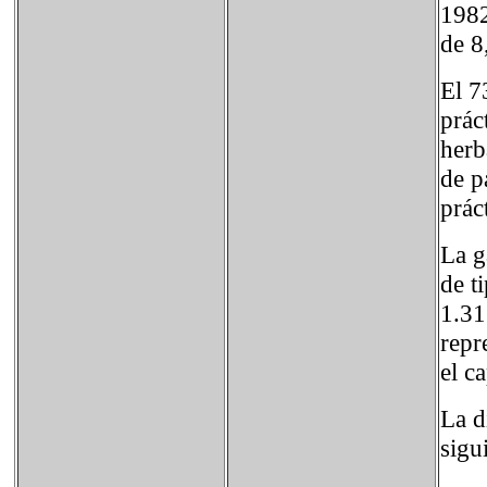
1982
de 8
El 7
prác
herb
de p
prác
La g
de t
1.31
repr
el c
La d
sigu