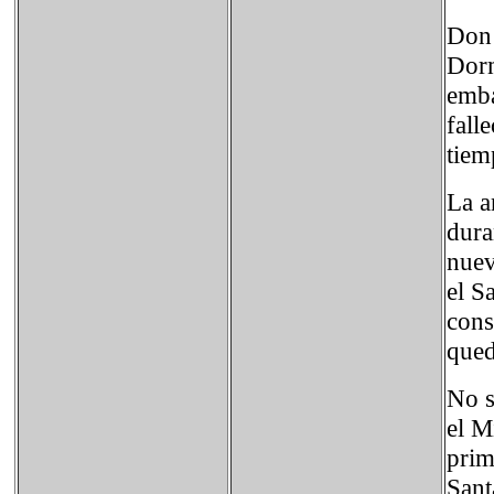
Don 
Dorm
emba
fall
tiem
La a
dura
nuev
el S
cons
qued
No s
el M
prim
Sant