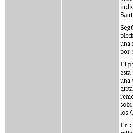
indi
Sant
Segú
pied
una 
por 
El p
esta
una 
grit
remo
sobr
los 
En a