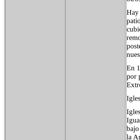
Hay 
pati
cubi
remo
post
nues
En 1
por 
Extr
Igle
Igles
Igua
bajo
la A