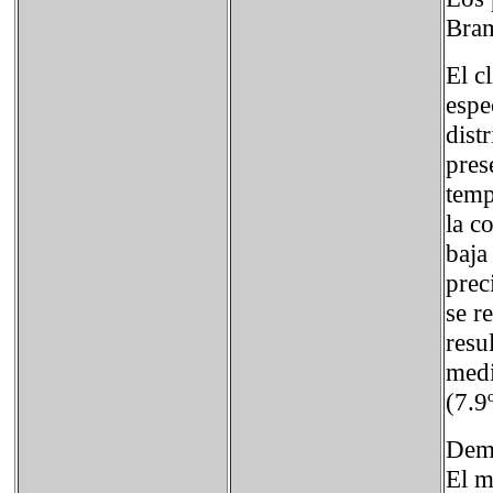
Bram
El c
espe
dist
pres
temp
la c
baja
prec
se r
resu
medi
(7.9
Dem
El m