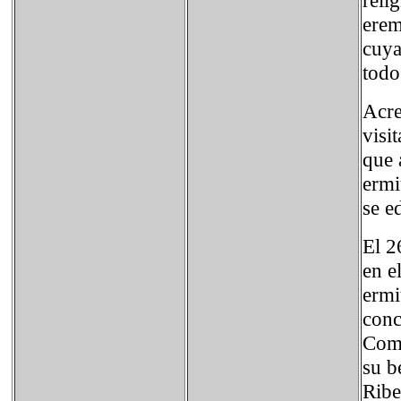
reli
erem
cuya
todo
Acre
visi
que 
ermi
se e
El 2
en e
ermi
conc
Comi
su b
Ribe