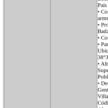
Paí
• C
arms
• Pr
Bada
• C
• P
Ubi
38°
• A
Sup
Pob
• D
Gen
Vill
Cód