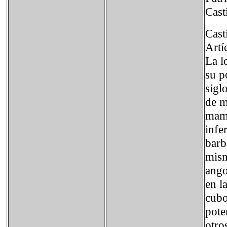
Cast
Casti
Artí
La l
su p
sigl
de m
mamp
infe
barb
mism
ango
en l
cubo
pote
otro