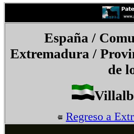
España
/
Comu
Extremadura
/ Provi
de l
Villal
Regreso a Ext