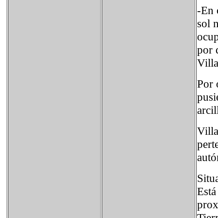
-En 
sol 
ocup
por 
Vill
Por 
pusi
arcil
Vill
pert
autó
Situ
Está
prox
Tier