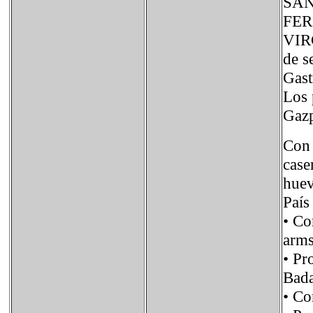
SAN
FERI
VIR
de s
Gas
Los 
Gazp
Con 
case
huev
Paí
• C
arms
• Pr
Bada
• C