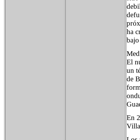
debi
defu
próx
ha c
bajo
Medi
El n
un t
de B
form
ondu
Guad
En 2
Vill
Los 