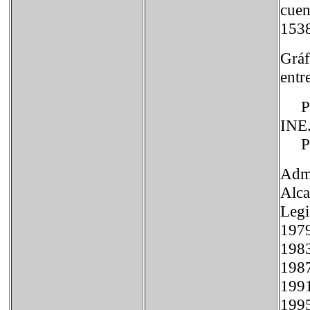
cuen
1538
Gráf
entr
Pobl
INE.
Pobl
Admi
Alca
Le
1
1
1
1
1