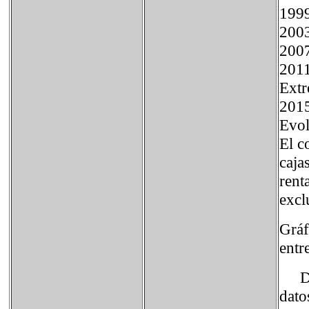
1
2
2
201
Ext
201
Evol
El c
caja
rent
excl
Gráf
entr
Deud
dato