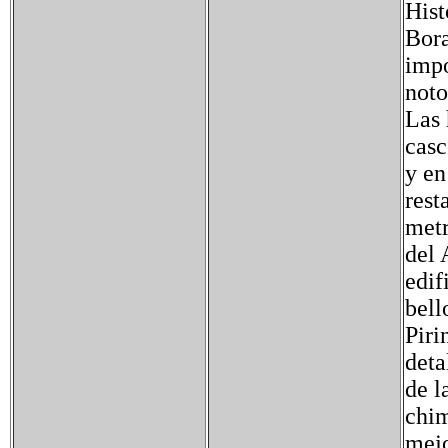
Hist
Bora
impo
noto
Las 
casc
y en
rest
metr
del 
edif
bell
Piri
deta
de l
chim
mejo