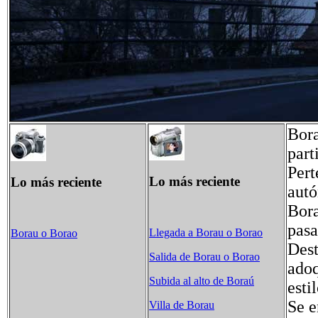
Bora
part
Pert
Lo más reciente
Lo más reciente
aut
Bora
pasa
Llegada a Borau o Borao
Borau o Borao
Dest
Salida de Borau o Borao
adoq
Subida al alto de Boraú
esti
Se e
Villa de Borau