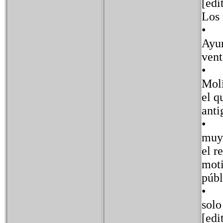
[ed
Los
• L
Ayun
vent
• La
Moli
el q
anti
• La
muy 
el r
moti
públ
• E
solo
[edi