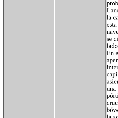
prob
Land
la c
esta
nave
se c
lado
En e
aper
inte
capi
asie
una 
pórt
cruc
bóve
la a