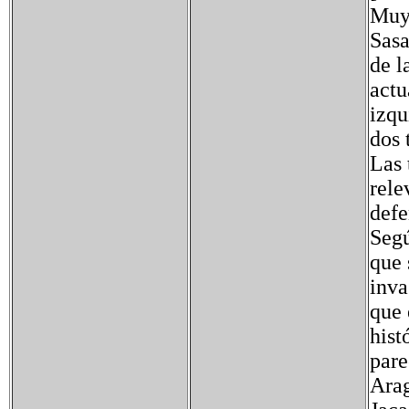
Muy 
Sasa
de l
actu
izqu
dos 
Las 
rele
defe
Segú
que 
inva
que 
hist
pare
Arag