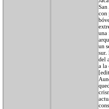
Jaca
San 
con 
bóve
extr
una 
arqu
un s
sur.
del 
a la
[edi
Aunq
qued
cris
actu
cons