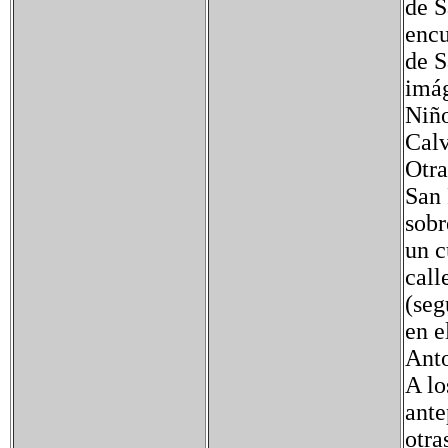
de S
encu
de S
imág
Niño
Calv
Otra
San 
sobr
un c
call
(seg
en e
Anto
A lo
ante
otra