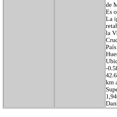
de M
Es o
La i
reta
la V
Cruc
Paí
Hues
Ubic
-0.
42.6
km 
Supe
1,94
Dan