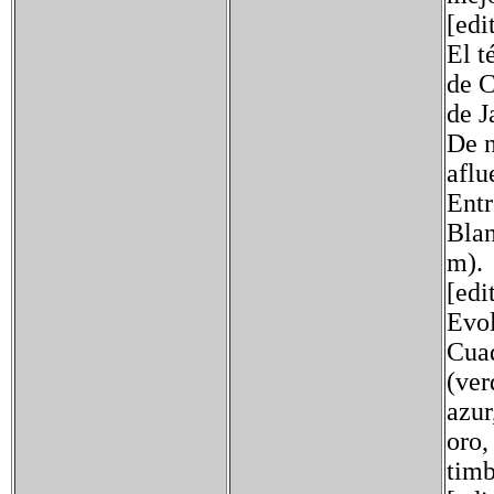
[edi
El t
de C
de J
De n
aflu
Entr
Blan
m).
[edi
Evol
Cuad
(ver
azur
oro,
timb