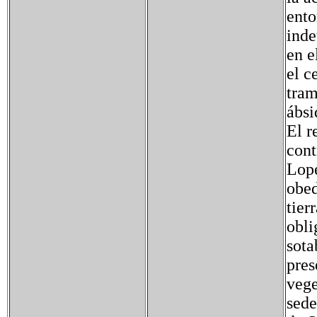
ento
inde
en e
el c
tram
ábsi
El r
cont
Lope
obed
tier
obli
sota
pres
vege
sede