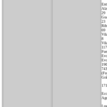
Ent
Al
29
G
23
R
69
Vil
8
Vi
117
Fue
Evo
Evo
19
7
(Fu
Grá
171
Eco
Agr
Lug