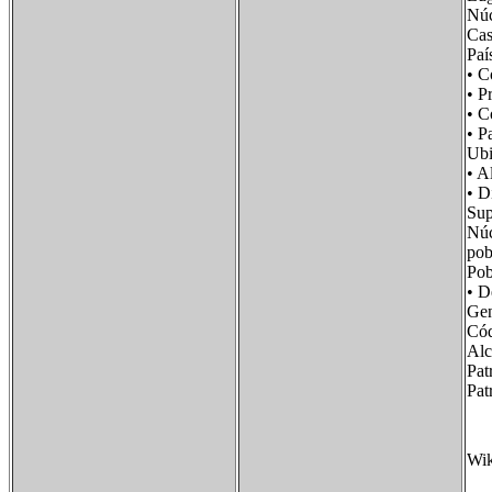
Núc
Cas
Paí
• C
• P
• 
• 
Ub
• 
• 
Su
Núc
po
Po
• 
Ge
Cód
Al
Pat
Pa
Wik