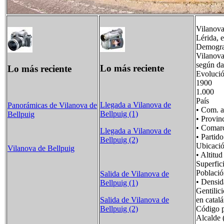
Vilanova
Lérida, 
Demogra
Vilanova
según da
Lo más reciente
Lo más reciente
Evolució
1900 
1.000 
País 
Llegada a Vilanova de
Panorámicas de Vilanova de
• Com.
Bellpuig (1)
Bellpuig
• Prov
• Coma
Llegada a Vilanova de
• Part
Bellpuig (2)
Ubicaci
Vilanova de Bellpuig
• Alt
Superf
Poblac
Salida de Vilanova de
• Dens
Bellpuig (1)
Gentili
Salida de Vilanova de
en catalá
Bellpuig (2)
Código 
Alcalde 