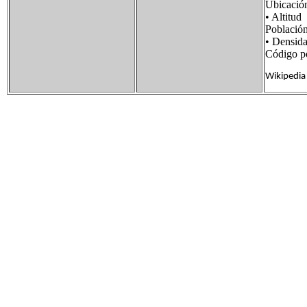
Ubicaci
• Alti
Poblaci
• Densi
Código p
Wikipedia