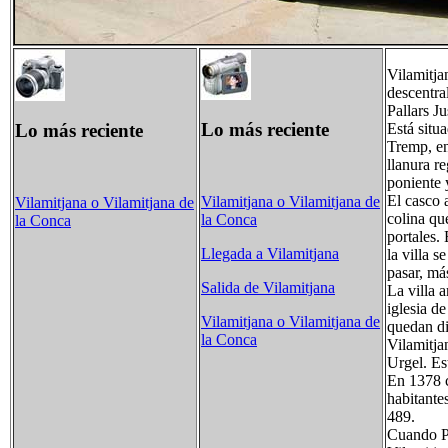
Vilamitja
descentra
Pallars J
Lo más reciente
Lo más reciente
Está situ
Tremp, en
llanura r
poniente 
El casco 
Vilamitjana o Vilamitjana de
Vilamitjana o Vilamitjana de
colina qu
la Conca
la Conca
portales.
Llegada a Vilamitjana
la villa 
pasar, má
Salida de Vilamitjana
La villa 
iglesia d
Vilamitjana o Vilamitjana de
quedan di
la Conca
Vilamitja
Urgel. Es
En 1378 c
habitante
489.
Cuando Pa