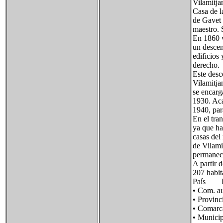
Vilamitja
Casa de l
de Gavet 
maestro. 
En 1860 v
un descen
edificios
derecho.
Este desc
Vilamitja
se encarg
1930. Aca
1940, par
En el tra
ya que ha
casas del
de Vilamit
permanece 
A partir 
207 habit
País E
• Com.
• Provi
• Comar
• Munic