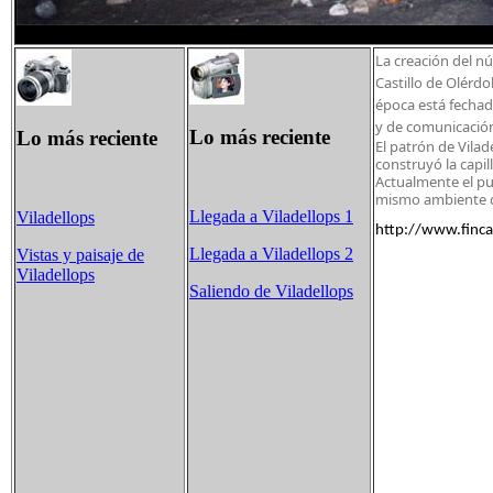
La creación del nú
Castillo de Olérd
época está fechad
y de comunicación 
Lo más reciente
Lo más reciente
El patrón de Vilad
construyó la capil
Actualmente el pu
mismo ambiente de
Llegada a Viladellops 1
Viladellops
http://www.finca
Llegada a Viladellops 2
Vistas y paisaje de
Viladellops
Saliendo de Viladellops