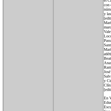
el C
con 
núme
y la
[edi
Mari
marc
Vale
Loco
Pass
Sant
Marí
atlét
Beat
Anas
Ramó
José
Salv
y Ci
Clín
[edi
En V
Educ
Escu