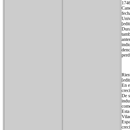
1746
Cane
fech
Univ
[edi
Dura
tamb
ante
indi
deno
perd
Rier
[edi
En e
crec
De s
indu
como
Esta
Vila
Espa
crec