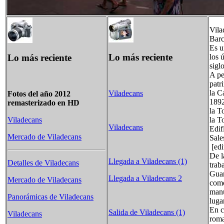
Vila
Barc
Es u
Lo más reciente
Lo más reciente
los 
sigl
A pe
patr
la C
Viladecans
Fotos del año 2012
1892
remasterizado en HD
la T
la T
Viladecans
Viladecans
Edif
Mercado de Viladecans
Sale
[edi
De l
Llegada a Viladecans (1)
Detalles de Viladecans
trab
Guar
Llegada a Viladecans 2
Mercado de Viladecans
como
manu
Panorámicas de Viladecans
luga
En c
Salida de Viladecans (1)
Viladecans
roma