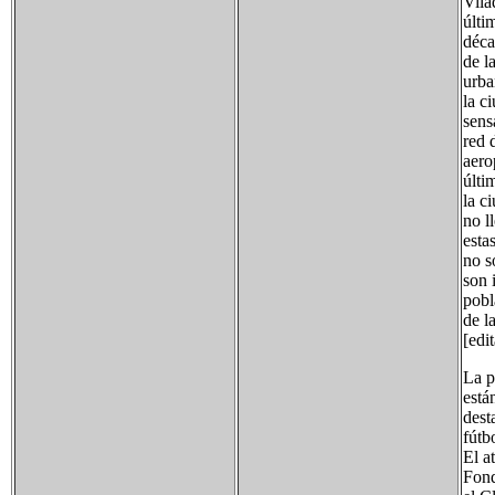
Vila
últi
déca
de l
urba
la c
sens
red 
aero
últi
la c
no l
esta
no s
son 
pobl
de l
[edi
La p
está
dest
fútb
El a
Fond