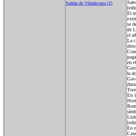
Sale
Salida de Viladecans (2)
[edi
El m
exis
se d
de L
el a
La c
deno
Cond
paga
en e
Garc
la d
Gavá
dura
Torr
En 1
Hort
Remo
símb
Llob
[edi
En e
Cane