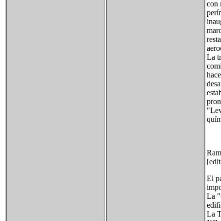
con 
perí
inau
marc
rest
aero
La t
comi
hace
desa
esta
pron
"Lev
quím
Ram
[edi
El p
impo
La "
edif
La T