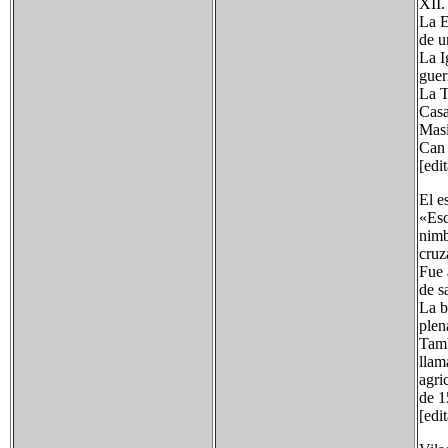
XII.
La E
de u
La I
guerr
La T
Casa
Masi
Can 
[edi
El e
«Esc
nimb
cruz
Fue 
de s
La b
plen
Tamb
llam
agri
de 1
[edi