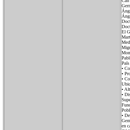
Can
Ger
Ánge
Áng
Doct
Doct
El G
Mar
Medi
Migu
Mons
Pabl
Paí
• C
• P
• C
Ubi
• 
• D
Sup
Fun
Pob
• D
Gen
en c