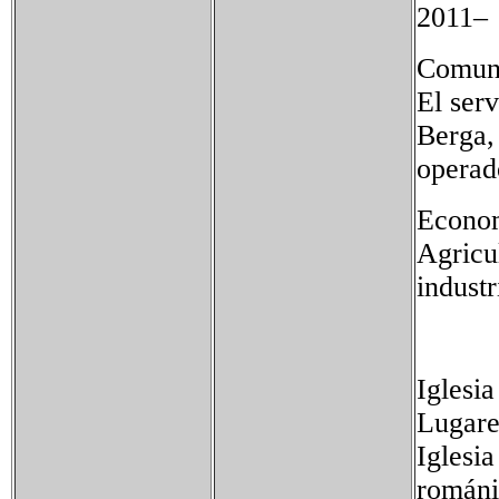
2011
Comuni
El ser
Berga,
operad
Econom
Agricul
industr
Iglesi
Lugares
Iglesia
románi