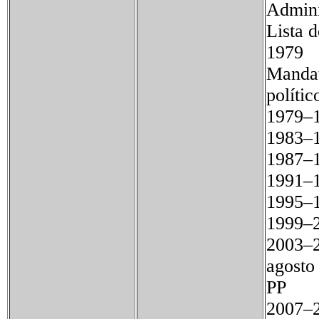
Admini
Lista 
1979
Mand
polític
19
19
19
19
19
19
2003–
agost
PP
2007