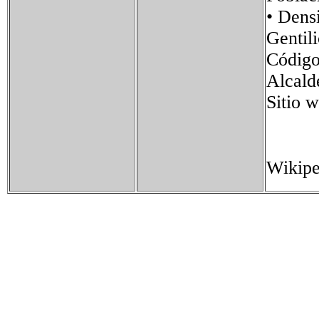
• Den
Genti
Códig
Alcald
Sitio
Wikipe