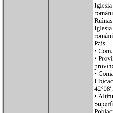
Iglesi
románi
Ruinas 
Iglesi
románi
País 
• Com
• Pro
provin
• Co
Ubica
42°08′
• Al
Super
Pobla