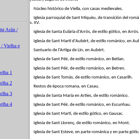
Núcleo histórico de Viella, con casas medievales.
Iglesia parroquial de Sant Miquèu, de transición del román
s. XV.
itg Arán /
Iglesia de Santa Eulària d'Arròs, de estilo gótico, en Arròs
Iglesia de Sant Martí d'Aubèrt, de estilo románico, en Au
 / Vielha e
Santuario de l'Artiga de Lin, en Aubèrt.
Iglesia de Sant Pèir, de estilo románico, en Betlan.
Iglesia de Sant Pèir, de estilo románico, en Betren.
elha 1
Iglesia de Sant Tomàs, de estilo románico, en Casarilh.
elha 2
Restos de época romana, en Casau.
elha 3
Iglesia de Santa María en Arties, de estilo románico.
elha 4
Iglesia de Sant Pèir, de estilo románico, en Escunhau.
Iglesia de Sant Martí, de estilo gótico, en Gausac.
Iglesia de Sant Llorenç, de estilo románico, en Mont.
Iglesia de Sant Esteve, en parte románica y en parte góti