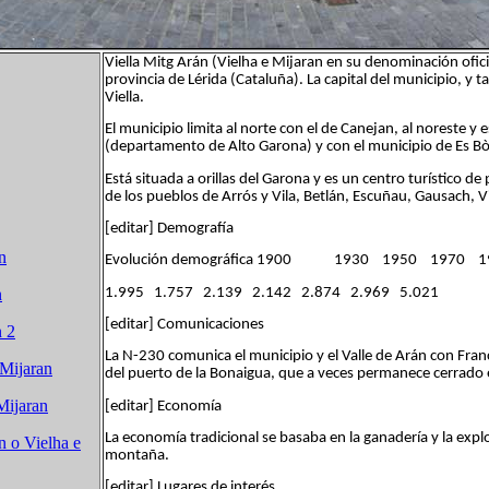
Viella Mitg Arán (Vielha e Mijaran en su denominación oficia
provincia de Lérida (Cataluña). La capital del municipio, y 
Viella.
El municipio limita al norte con el de Canejan, al noreste y e
(departamento de Alto Garona) y con el municipio de Es Bòr
Está situada a orillas del Garona y es un centro turístico d
de los pueblos de Arrós y Vila, Betlán, Escuñau, Gausach, Vie
[editar] Demografía
n
Evolución demográfica 1900 1930 1950 1970 
1.995 1.757 2.139 2.142 2.874 2.969 5.021
n
[editar] Comunicaciones
n 2
La N-230 comunica el municipio y el Valle de Arán con Francia
 Mijaran
del puerto de la Bonaigua, que a veces permanece cerrado 
Mijaran
[editar] Economía
La economía tradicional se basaba en la ganadería y la explo
n o Vielha e
montaña.
[editar] Lugares de interés