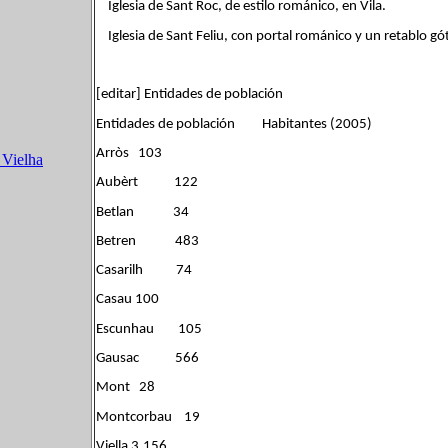
Iglesia de Sant Roc, de estilo románico, en Vila.
Iglesia de Sant Feliu, con portal románico y un retablo góti
[editar] Entidades de población
Entidades de población Habitantes (2005)
Arròs 103
 Vielha
Aubèrt 122
Betlan 34
Betren 483
Casarilh 74
Casau 100
Escunhau 105
Gausac 566
Mont 28
Montcorbau 19
Viella 3.156