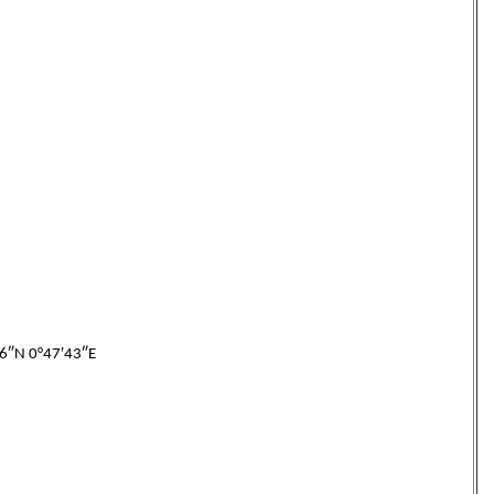
6″N 0°47′43″E