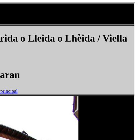
ida o Lleida o Lhèida
/ Viella
jaran
principal