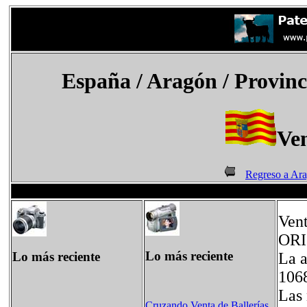
España
/ Aragón / Provinc
Ven
Regreso a Ar
Vent
OR
Lo más reciente
Lo más reciente
La a
1068
Las 
Cruzando Venta de Ballerías