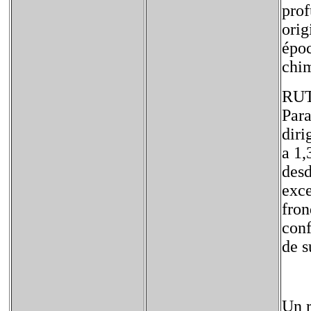
prof
orig
époc
chi
RU
Para
diri
a 1,
desd
exce
fron
conf
de s
Un r