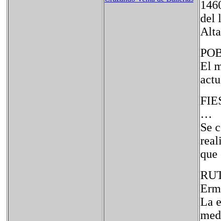
1460
del 
Alta
PO
El m
actu
FIE
…
Se c
real
que 
RU
Erm
La e
medi