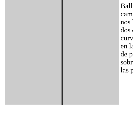
Ball
cami
nos 
dos 
curv
en l
de p
sobr
las 