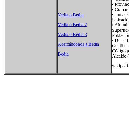
• Provi
• Comar
• Junta
Vedia o Bedia
Ubicaci
Vedia o Bedia 2
• Alti
Superf
Vedia o Bedia 3
Poblac
• Densi
Acercándonos a Bedia
Gentili
Código 
Bedia
Alcalde 
wikipedi