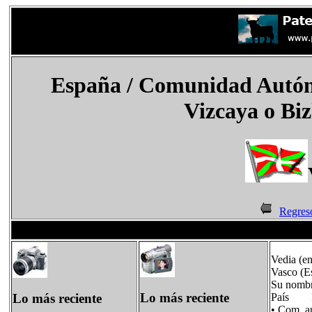
España
/
Comunidad Autóno
Vizcaya o Biz
Regres
Vedia (en
Vasco (E
Su nombre
Lo más reciente
Lo más reciente
País E
• Com.