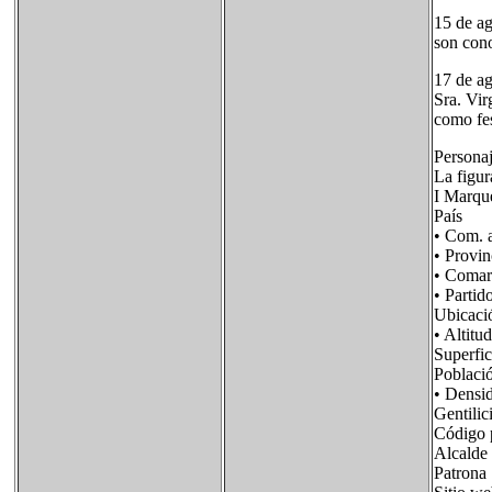
15 de ag
son con
17 de ag
Sra. Vir
como fes
Personaj
La figur
I Marqu
País Fl
• Com. 
• Provi
• Com
• Part
Ubicac
• Alt
Superf
Poblac
• Dens
Gentil
Código
Alcalde
Patron