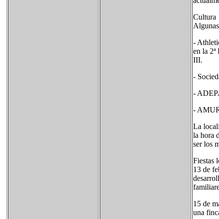
actualme
Cultura
Algunas 
- Athlet
en la 2ª
III.
- Socied
- ADEPA:
- AMUR:
La local
la hora 
ser los 
Fiestas 
13 de fe
desarrol
familiar
15 de ma
una finc