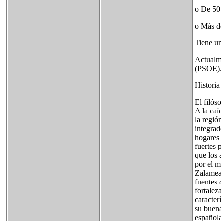
o De 50
o Más d
Tiene un
Actualme
(PSOE)
Historia
El filós
A la caí
la regi
integrad
hogares 
fuertes 
que los 
por el m
Zalamea,
fuentes 
fortalez
caracter
su buena
española