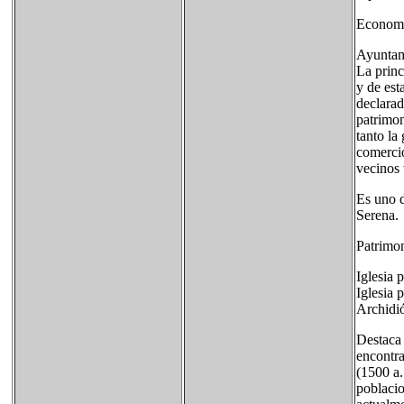
Econom
Ayuntam
La princ
y de est
declarad
patrimon
tanto la
comercio
vecinos v
Es uno d
Serena.
Patrimo
Iglesia 
Iglesia 
Archidió
Destaca
encontr
(1500 a.
poblacio