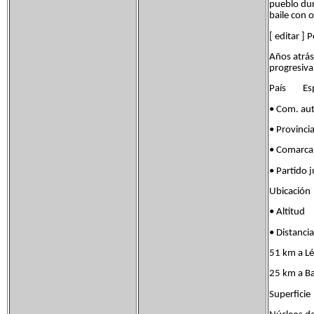
pueblo dur
baile con 
[ editar ] 
Años atrás
progresiva
País Es
• Com. 
• Provinc
• Comar
• Parti
Ubicació
• Altit
• Distanc
51 km a Lé
25 km a B
Superfic