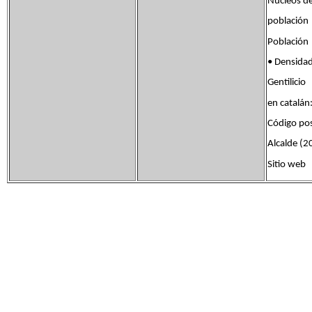
Núcleos d
poblac
Població
• Densid
Gentilic
en catalán
Código po
Alcalde (
Sitio we