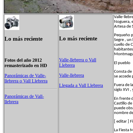
Valle-lleb
Noguera, e
Artesa de 
Pequeño pu
Lo más reciente
Lo más reciente
Segre , un 
cuello de C
habitantes
Montmagas
Valle-llebrera o Vall
Fotos del año 2012
El pueblo
Llebrera
remasterizado en HD
Consta de 
Valle-llebrera
Panorámicas de Valle-
se accede 
llebrera o Vall Llebrera
Fuera de la
Llegada a Vall Llebrera
siglo XVI ,
Panorámicas de
Vall-
En frente d
llebrera
Castillo de
puede obse
nombre del 
[ editar ] 
La Fiesta 