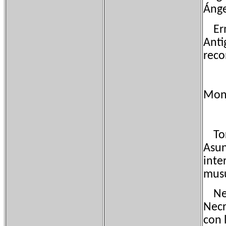
Ángel
Ermi
Anti
reco
Monu
Torr
Asun
inte
mus
Necr
Necr
con 