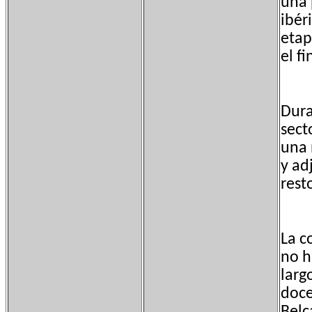
una 
ibér
etap
el f
Dura
sect
una 
y ad
rest
La c
no h
larg
doce
Belc