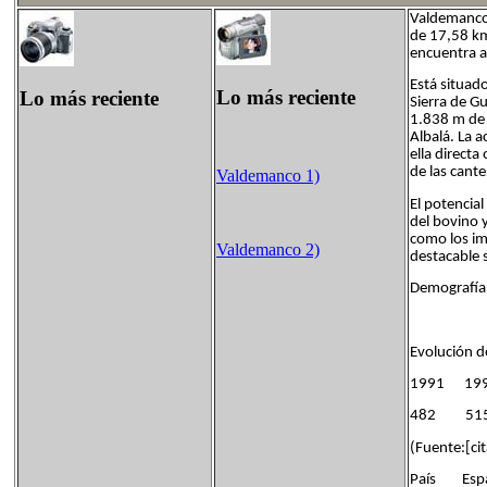
Valdemanco 
de 17,58 km
encuentra a
Está situado
Lo más reciente
Lo más reciente
Sierra de 
1.838 m de a
Albalá. La 
ella directa
de las cant
Valdemanco 1)
El potencia
del bovino y
como los im
Valdemanco 2)
destacable 
Demografía[
Evolución 
1991 19
482 5
(Fuente:[cit
País Esp