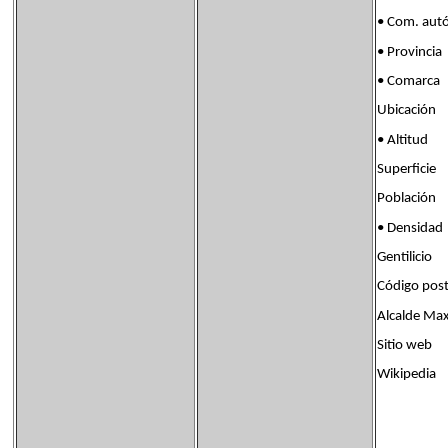
• Com. a
• Provinc
• Comarca
Ubicación
• Altitu
Superfici
Población
• Densida
Gentilici
Código pos
Alcalde Ma
Sitio we
Wikipedia