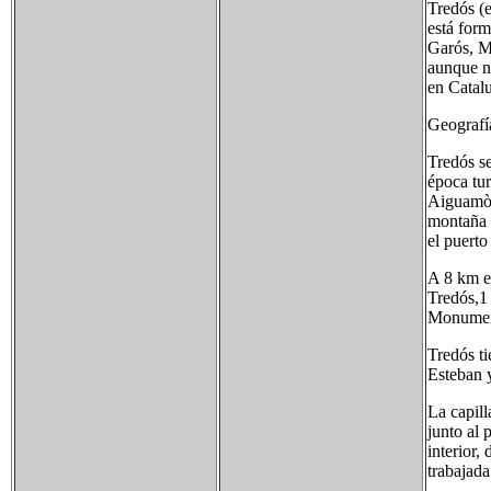
Tredós (e
está form
Garós, Mo
aunque no
en Catalu
Geografí
Tredós se
época tur
Aiguamòg 
montaña 
el puerto
A 8 km en
Tredós,1​
Monument
Tredós ti
Esteban 
La capill
junto al
interior,
trabajada