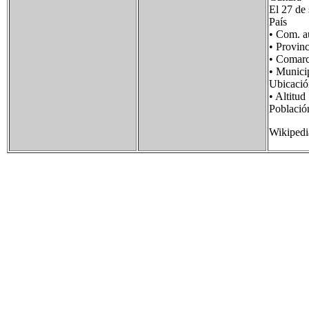
El 27 de
País Ba
• Com. 
• Provin
• Coma
• Munic
Ubicac
• Alti
Poblac
Wikipedi