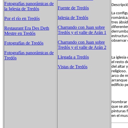
Fotografías panorámicas de
Descripci
Fuente de Tredós
la Iglesia de Tredós
La config
Iglesia de Tredós
románica,
Por el río en Tredós
tres ábsid
diferente
Charrando con Juan sobre
Restaurant Era Des Deth
derrumbam
Tredós y el valle de Arán 1
Mestre en Tredós
estructur
observar 
Charrando con Juan sobre
Fotografías de Tredós
Tredós y el valle de Arán 2
Fotografías panorámicas de
Llegada a Tredós
La iglesi
Tredós
el resto d
Vistas de Tredós
del altar
religioso
arco de m
arranque 
edificio 
Nombrar p
que se atr
pinturas 
en el mus