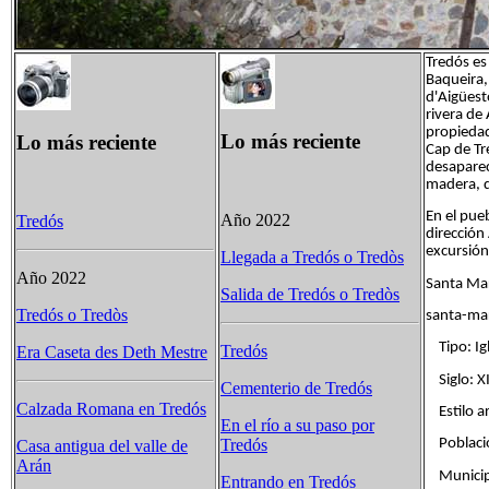
Tredós es
Baqueira,
d'Aigüesto
rivera de
propiedad
Lo más reciente
Lo más reciente
Cap de Tr
desaparec
madera, q
En el pue
Año 2022
Tredós
dirección
excursión
Llegada a Tredós o Tredòs
Año 2022
Santa Mar
Salida de Tredós o Tredòs
Tredós o Tredòs
santa-ma
Tipo: Igl
Tredós
Era Caseta des Deth Mestre
Siglo: XI
Cementerio de Tredós
Calzada Romana en Tredós
Estilo a
En el río a su paso por
Població
Tredós
Casa antigua del valle de
Arán
Municipi
Entrando en Tredós