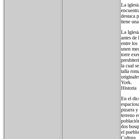
La iglesi
encuentra
destaca p
tiene una
La Iglesi
antes de 
entre los
unen medi
torre exe
presbiter
la cual s
talla ro
originale
York.
Historia
En el di
espacios
pizarra y
terreno e
població
dos bosq
el pueblo
Cultura