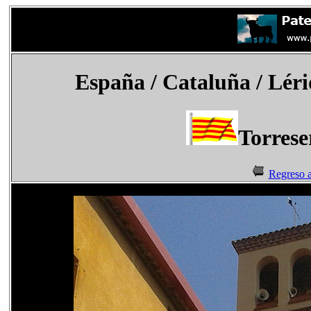
España
/ Cataluña / Léri
Torrese
Regreso a