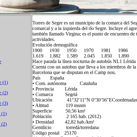
Torres de Segre es un municipio de la comarca del Segr
comarcal y a la izquierda del río Segre. Incluye el ag
también llamado Virgina; es el punto de encuentro de t
actividades.
Evolución demográfica
1900 1930 1950 1970 1981 1986
1.619 1.882 1.589 2.045 1.850 1.890
Hace parada la línea nocturna de autobús NL1 Lérida
e
Cuenta con un autobus que lleva a los miembros de la 
Barcelona que se disputan en el Camp nou.
País España
e (1)
• Com. autónoma Cataluña
• Provincia Lérida
e (2)
• Comarca Segriá
Ubicación 41°32′11″N 0°30′56″ECoordenadas: 
e (3)
• Altitud 119 msnm
Superficie 50,56 km²
 (1)
Población 2 165 hab. (2012)
• Densidad 42,82 hab./km²
 (2)
Gentilicio torredà/torredana
Código postal 25170