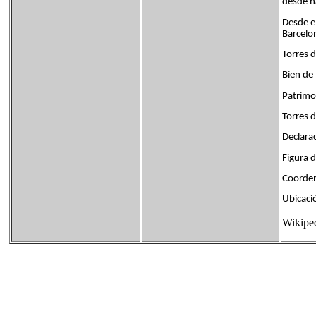
desde h
Desde el
Barcelon
Torres d
Bien de 
Patrimo
Torres d
Declar
Figura
Coorde
Ubicac
Wikipe