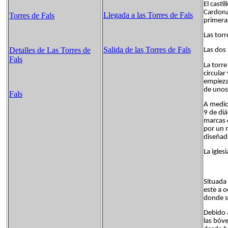
El casti
Cardona,
Llegada a las Torres de Fals
Torres de Fals
primera
Las torr
Salida de las Torres de Fals
Detalles de Las Torres de
Las dos
Fals
La torre
circular
empieza 
de unos
Fals
A mediod
9 de di
marcas d
por un 
diseñad
La igles
Situada 
este a 
donde se
Debido a
las bóve