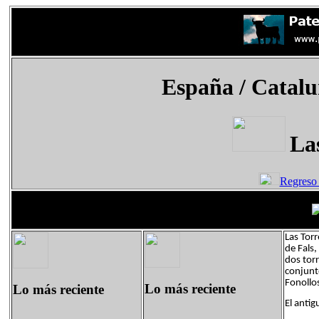
España
/ Catalu
Las
Regreso 
Las Torr
de Fals,
dos torr
conjunt
Fonollo
Lo más reciente
Lo más reciente
El antig