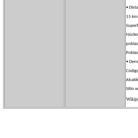
• Dis
15 km 
Super
Núcle
pobl
Pobla
• Den
Códig
Alcald
Sitio
Wikip