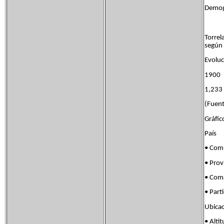
Demogr
Torrel
según 
Evoluc
1900
1,23
(Fuent
Gráfic
País 
• Com
• Prov
• Co
• Par
Ubica
• Al