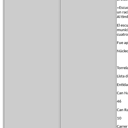
«Escud
un rac
Al tim
El esc
municip
cuatro
Fue ap
Núcleo
Torrel
Lista 
Entid
Can N
46
Can Ra
10
Carrer