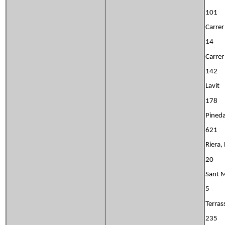
101
Carre
14
Carre
142
Lavi
178
Pine
621
Rie
20
Sant
5
Terr
235