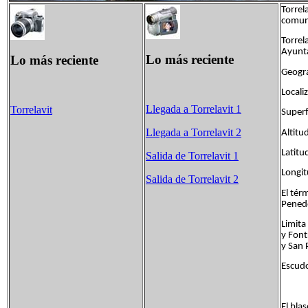
Torrel
comun
Torrel
Ayunta
Lo más reciente
Lo más reciente
Geogra
Locali
Llegada a Torrelavit 1
Torrelavit
Superf
Llegada a Torrelavit 2
Altit
Latitu
Salida de Torrelavit 1
Longit
Salida de Torrelavit 2
El tér
Penedè
Limita
y Font
y San 
Escudo
El bla