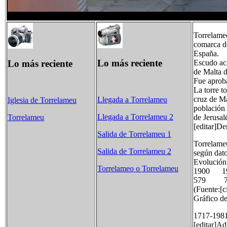
Torrelameo
comarca d
España.
Lo más reciente
Lo más reciente
Escudo ac
de Malta d
Fue aproba
La torre t
cruz de Ma
Llegada a Torrelameu
Iglesia de Torrelameu
población 
Llegada a Torrelameu 2
de Jerusal
Torrelameu
[editar]D
Salida de Torrelameu 1
Torrelameu
Salida de Torrelameu 2
según dat
Evolución
Torrelameo o Torrelameu
1900 1
579 
(Fuente:[ci
Gráfico d
1717-1981
[editar]Ad