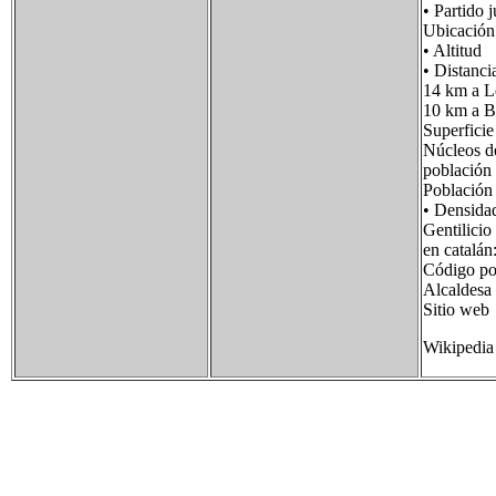
• Partid
Ubicació
• Alti
• Distan
14 km a L
10 km a B
Superfi
Núcleos d
poblac
Poblaci
• Densid
Gentilic
en catalán
Código p
Alcaldes
Sitio we
Wikipedia