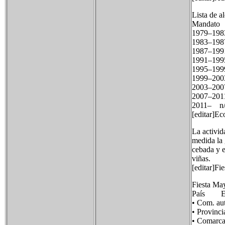
Lista de a
Mandato
197
198
198
199
199
199
2003–20
2007–20
2011– 
[editar]E
La activid
medida la 
cebada y e
viñas.
[editar]Fie
Fiesta May
País E
• Com. 
• Provin
• Coma