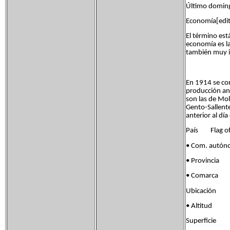
Último domingo
Economía[edit
El término est
economía es la
también muy i
En 1914 se con
producción anu
son las de Mo
Gento-Sallent
anterior al día
País Flag of
• Com. autón
• Provincia B
• Comarca P
Ubicación 42
• Altitud 
Superficie 