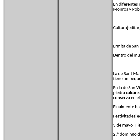
En diferentes 
Monros y Pobl
Cultura[editar
Ermita de San
Dentro del mun
La de Sant Mar
tiene un pequ
En la de San V
piedra calcáre
conserva en e
Finalmente hay
Festivitades[e
3 de mayo- Fie
2.º domingo d