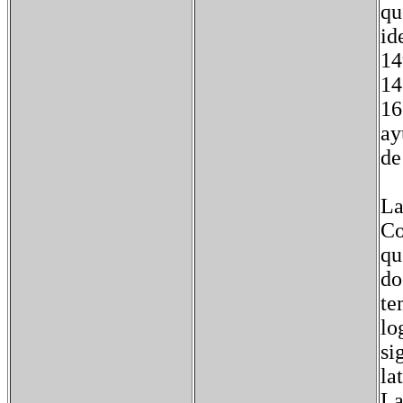
qu
id
14
14
16
ay
de
La
Co
qu
do
te
lo
si
la
La