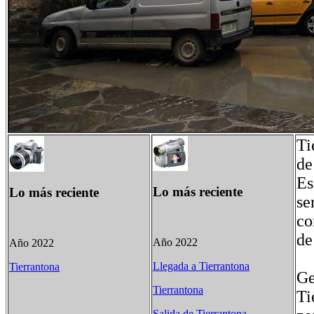
Ti
de
Es
Lo más reciente
Lo más reciente
se
co
de
Año 2022
Año 2022
Llegada a Tierrantona
Tierrantona
Ge
Tierrantona
Ti
Salida de Tierrantona