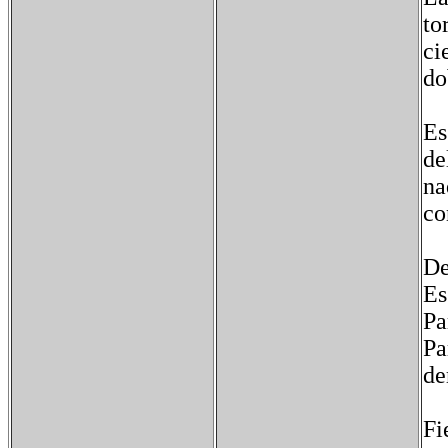
to
ci
do
Es
de
na
co
De
Es
Pa
Pa
de
Fi