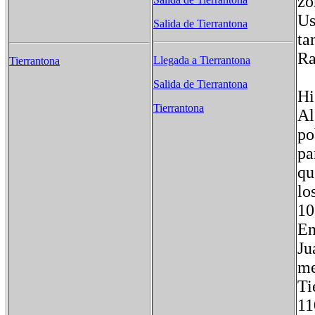
zo
Us
Salida de Tierrantona
ta
Ra
Llegada a Tierrantona
Tierrantona
Salida de Tierrantona
Hi
Tierrantona
Al
po
pa
qu
lo
10
En
Ju
me
Ti
11