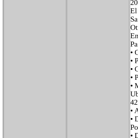
20
El
Sa
Ot
En
Pa
• 
• 
•
• 
•
Ub
42
•
• 
P
• 