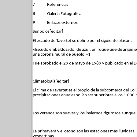
7 Referencias
8 Galería Fotogràfica
9 Enlaces externos
Símbolos[editar]
El escudo de Tavertet se define por el siguiente blasón:
«Escudo embaldosado: de azur, un roque que de argén so
una corona mural de pueblo.»1​
Fue aprobado el 29 de mayo de 1989 y publicado en el 
Climatología[editar]
El clima de Tavertet es el propio de la subcomarca del C
precipitaciones anuales solían ser superiores a los 1.0
Los veranos son suaves y los inviernos rigurosos aunque,
La primavera y el otoño son las estaciones más lluviosas
vespertinas.