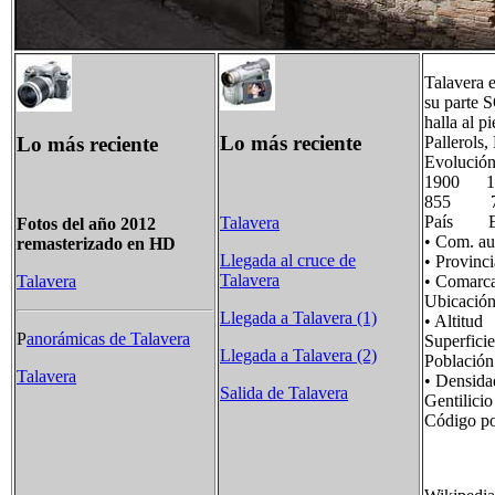
Talavera e
su parte 
halla al p
Lo más reciente
Lo más reciente
Pallerols,
Evolución
1900 
855 
País E
Talavera
Fotos del año 2012
• Com. 
remasterizado en HD
Llegada al cruce de
• Provi
Talavera
• Comar
Talavera
Ubicació
Llegada a Talavera (1)
• Alti
P
anorámicas de Talavera
Superfi
Llegada a Talavera (2)
Poblaci
Talavera
• Densi
Salida de Talavera
Gentilic
Código p