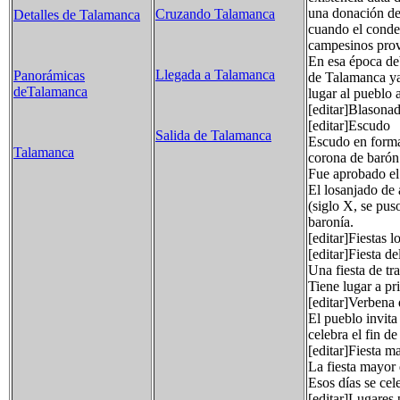
una donación de 
Cruzando Talamanca
Detalles de Talamanca
cuando el conde 
campesinos prove
En esa época deb
Llegada a Talamanca
Panorámicas
de Talamanca ya 
deTalamanca
lugar al pueblo 
[editar]Blasona
[editar]Escudo
Salida de Talamanca
Escudo en forma 
Talamanca
corona de barón
Fue aprobado el
El losanjado de 
(siglo X, se pus
baronía.
[editar]Fiestas l
[editar]Fiesta d
Una fiesta de tr
Tiene lugar a pr
[editar]Verbena
El pueblo invita
celebra el fin de
[editar]Fiesta m
La fiesta mayor 
Esos días se cel
[editar]Lugares p