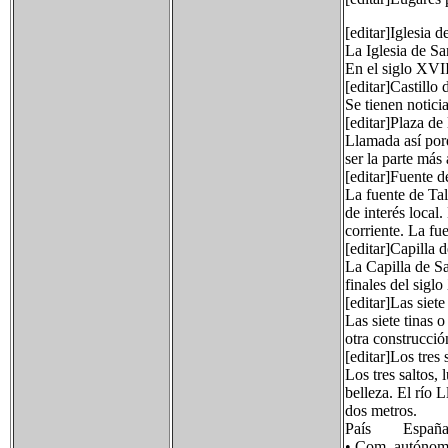
[editar]Iglesia 
La Iglesia de Sa
En el siglo XVII
[editar]Castillo
Se tienen notici
[editar]Plaza de
Llamada así porq
ser la parte más
[editar]Fuente 
La fuente de Ta
de interés local
corriente. La fu
[editar]Capilla
La Capilla de Sa
finales del siglo
[editar]Las siete
Las siete tinas o
otra construcció
[editar]Los tres 
Los tres saltos,
belleza. El río 
dos metros.
País Españ
• Com. autó