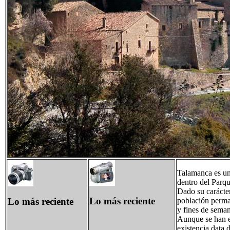
Talamanca es un
dentro del Parqu
Dado su carácter
Lo más reciente
Lo más reciente
población perma
y fines de sema
Aunque se han en
existencia data 