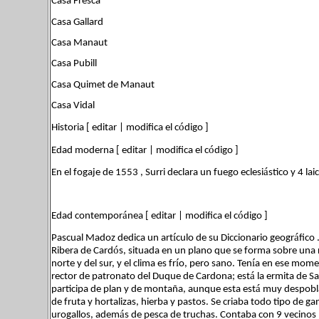
Casa Fresca
Casa Gallard
Casa Manaut
Casa Pubill
Casa Quimet de Manaut
Casa Vidal
ó
Historia [ editar | modifica el c
digo ]
ó
Edad moderna [ editar | modifica el c
digo ]
á
En el fogaje de 1553 , Surri declara un fuego eclesi
stico y 4 la
á
ó
Edad contempor
nea [ editar | modifica el c
digo ]
í
á
Pascual Madoz dedica un art
culo de su Diccionario geogr
fico
ó
Ribera de Card
s, situada en un plano que se forma sobre una 
í
í
norte y del sur, y el clima es fr
o, pero sano. Ten
a en ese momen
á
rector de patronato del Duque de Cardona; est
la ermita de Sa
á
participa de plan y de montaña, aunque esta est
muy despobl
de fruta y hortalizas, hierba y pastos. Se criaba todo tipo de
á
urogallos, adem
s de pesca de truchas. Contaba con 9 vecinos 