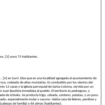
icos, [3] unos 75 habitantes.
 ... [4] en Surri. Dice que es una localidad agregada al ayuntamiento de
roca, rodeado de altas montañas. Es combatido por los vientos del
to 12 casas y la iglesia parroquial de Santa Coloma, servida por un
n Juan Bautista inmediata al pueblo. El territorio es pedregoso, y
á
í
ada de
rboles. Se produc
a trigo, cebada, centeno, patatas, y un poco
í
 ganado, especialmente mular y vacuno. Hab
a caza de liebres, perdices y
(cabezas de familia) y 66 almas (habitantes).