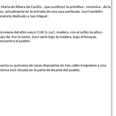
í
ó
ó
á
a Mar
a de Ribera de Card
s , que sustituy
la primitiva , rom
nica , de la
é
os, actualmente en la entrada de una casa particular. Surri tambi
n
oratorio dedicado a San Miguel .
roviene del etim vasco CUR (o zur), madera, con el sufijo locativo -
í
jo de. Por lo tanto, Surri ser
a bajo la madera, bajo el bosque,
encuentra el pueblo.
esenta su quincena de casas dispuestas en tres calles irregulares y una
á
Coloma est
situada en la parte de levante del pueblo.