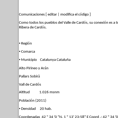
ó
Comunicaciones [ editar | modifica el c
digo ]
ó
ó
Como todos los pueblos del Valle de Card
s, su conexi
n es a t
ó
Ribera de Card
s.
•
ó
Regi
n
•
Comarca
•
Municipio Catalunya Cataluña
á
Alto Pirineo y Ar
n
à
Pallars Sobir
ó
Vall de Card
s
Altitud 1.026 msnm
ó
Poblaci
n (2011)
•
Densidad 20 hab.
°
°
°
Coordenadas 42
34 '0 "N, 1
13' 23:58" E Coord .: 42
34 '0