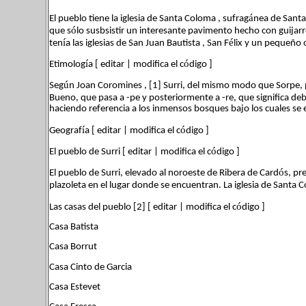
á
El pueblo tiene la iglesia de Santa Coloma , sufrag
nea de Sant
ó
que s
lo susbsistir un interesante pavimento hecho con guijarr
í
é
ten
a las iglesias de San Juan Bautista , San F
lix y un pequeño 
í
ó
Etimolog
a [ editar | modifica el c
digo ]
ú
Seg
n Joan Coromines , [1] Surri, del mismo modo que Sorpe, p
Bueno, que pasa a -pe y posteriormente a -re, que significa deba
haciendo referencia a los inmensos bosques bajo los cuales se 
í
ó
Geograf
a [ editar | modifica el c
digo ]
ó
El pueblo de Surri [ editar | modifica el c
digo ]
ó
El pueblo de Surri, elevado al noroeste de Ribera de Card
s, pr
plazoleta en el lugar donde se encuentran. La iglesia de Santa 
ó
Las casas del pueblo [2] [ editar | modifica el c
digo ]
Casa Batista
Casa Borrut
Casa Cinto de Garcia
Casa Estevet