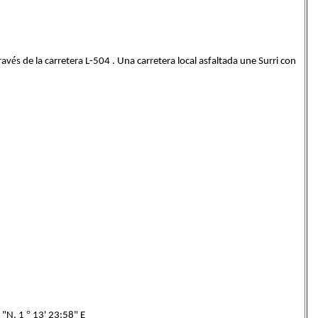
é
rav
s de la carretera L-504 . Una carretera local asfaltada une Surri con
°
 "N, 1
13' 23:58" E