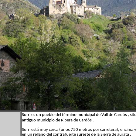
é
ó
Surri es un pueblo del t
rmino municipal de Vall de Card
s , si
ó
antiguo municipio de Ribera de Card
s .
á
Surri est
muy cerca (unos 750 metros por carretera), encima y 
en un rellano del contrafuerte sureste de la Sierra de aurata .