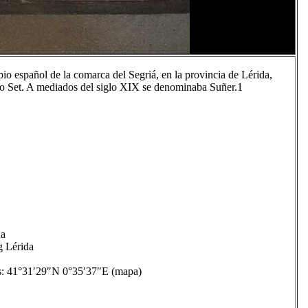
pio español de la comarca del Segriá, en la provincia de Lérida,
 río Set. A mediados del siglo XIX se denominaba Suñer.1​
ña
g Lérida
41°31′29″N 0°35′37″E (mapa)