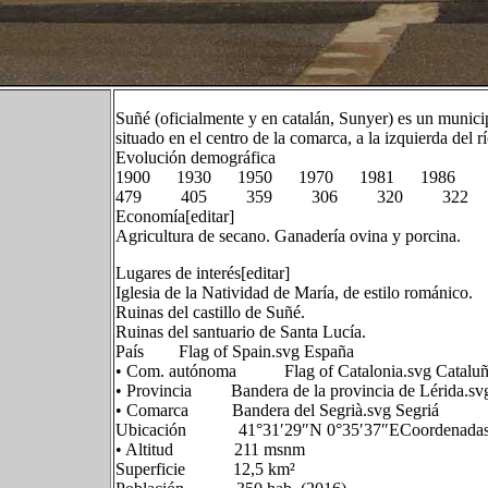
Suñé​ (oficialmente y en catalán, Sunyer) es un munici
situado en el centro de la comarca, a la izquierda del
Evolución demográfica
1900 1930 1950 1970 1981 1986
479 405 359 306 320 322
Economía[editar]
Agricultura de secano. Ganadería ovina y porcina.
Lugares de interés[editar]
Iglesia de la Natividad de María, de estilo románico.
Ruinas del castillo de Suñé.
Ruinas del santuario de Santa Lucía.
País Flag of Spain.svg España
• Com. autónoma Flag of Catalonia.svg Catalu
• Provincia Bandera de la provincia de Lérida.sv
• Comarca Bandera del Segrià.svg Segriá
Ubicación 41°31′29″N 0°35′37″ECoordenadas: 
• Altitud 211 msnm
Superficie 12,5 km²