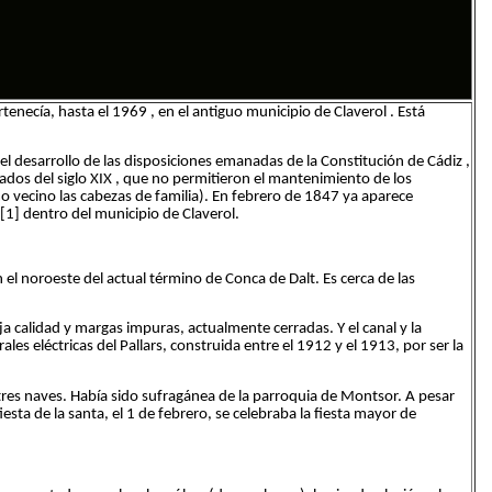
rtenecía, hasta el 1969 , en el antiguo municipio de Claverol . Está
l desarrollo de las disposiciones emanadas de la Constitución de Cádiz ,
ados del siglo XIX , que no permitieron el mantenimiento de los
vecino las cabezas de familia). En febrero de 1847 ya aparece
 [1] dentro del municipio de Claverol.
 el noroeste del actual término de Conca de Dalt. Es cerca de las
ja calidad y margas impuras, actualmente cerradas. Y el canal y la
ales eléctricas del Pallars, construida entre el 1912 y el 1913, por ser la
 tres naves. Había sido sufragánea de la parroquia de Montsor. A pesar
iesta de la santa, el 1 de febrero, se celebraba la fiesta mayor de