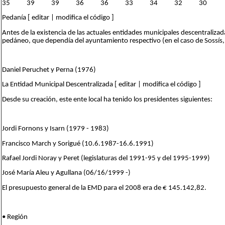
35 39 39 36 36 33 34 32 30
Pedanía [ editar | modifica el código ]
Antes de la existencia de las actuales entidades municipales descentralizada
pedáneo, que dependía del ayuntamiento respectivo (en el caso de Sossís, e
Daniel Peruchet y Perna (1976)
La Entidad Municipal Descentralizada [ editar | modifica el código ]
Desde su creación, este ente local ha tenido los presidentes siguientes:
Jordi Fornons y Isarn (1979 - 1983)
Francisco March y Sorigué (10.6.1987-16.6.1991)
Rafael Jordi Noray y Peret (legislaturas del 1991-95 y del 1995-1999)
José María Aleu y Agullana (06/16/1999 -)
El presupuesto general de la EMD para el 2008 era de € 145.142,82.
• Región