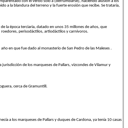
mparentado con el verbo sólo a (derrumbarse), haciendo alusión a los
o a la blandura del terreno y la fuerte erosión que recibe. Se trataría,
de la época terciaria, datado en unos 35 millones de años, que
roedores, perisodáctilos, artiodáctilos y carnívoros.
3, año en que fue dado al monasterio de San Pedro de las Maleses .
la jurisdicción de los marqueses de Pallars, vizcondes de Vilamur y
oguera, cerca de Gramuntill.
necía a los marqueses de Pallars y duques de Cardona, ya tenía 10 casas