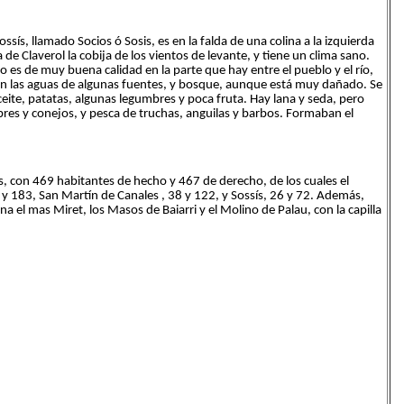
ssís, llamado Socios ó Sosis, es en la falda de una colina a la izquierda
de Claverol la cobija de los vientos de levante, y tiene un clima sano.
es de muy buena calidad en la parte que hay entre el pueblo y el río,
con las aguas de algunas fuentes, y bosque, aunque está muy dañado. Se
ceite, patatas, algunas legumbres y poca fruta. Hay lana y seda, pero
ebres y conejos, y pesca de truchas, anguilas y barbos. Formaban el
s, con 469 habitantes de hecho y 467 de derecho, de los cuales el
5 y 183, San Martín de Canales , 38 y 122, y Sossís, 26 y 72. Además,
a el mas Miret, los Masos de Baiarri y el Molino de Palau, con la capilla