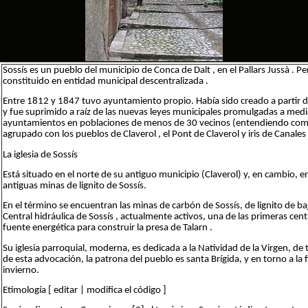
Sossís es un pueblo del municipio de Conca de Dalt , en el Pallars Jussà . Pe
constituido en entidad municipal descentralizada .
Entre 1812 y 1847 tuvo ayuntamiento propio. Había sido creado a partir de
y fue suprimido a raíz de las nuevas leyes municipales promulgadas a medi
ayuntamientos en poblaciones de menos de 30 vecinos (entendiendo como 
agrupado con los pueblos de Claverol , el Pont de Claverol y iris de Canales
La iglesia de Sossís
Está situado en el norte de su antiguo municipio (Claverol) y, en cambio, en
antiguas minas de lignito de Sossís.
En el término se encuentran las minas de carbón de Sossís, de lignito de ba
Central hidráulica de Sossís , actualmente activos, una de las primeras centr
fuente energética para construir la presa de Talarn .
Su iglesia parroquial, moderna, es dedicada a la Natividad de la Virgen, de
de esta advocación, la patrona del pueblo es santa Brígida, y en torno a la f
invierno.
Etimología [ editar | modifica el código ]