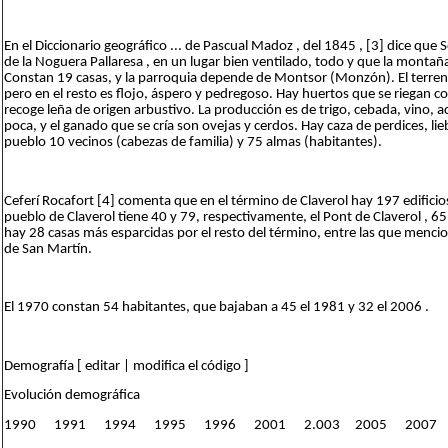
En el Diccionario geográfico ... de Pascual Madoz , del 1845 , [3] dice que So
de la Noguera Pallaresa , en un lugar bien ventilado, todo y que la montaña 
Constan 19 casas, y la parroquia depende de Montsor (Monzón). El terreno 
pero en el resto es flojo, áspero y pedregoso. Hay huertos que se riegan 
recoge leña de origen arbustivo. La producción es de trigo, cebada, vino, a
poca, y el ganado que se cría son ovejas y cerdos. Hay caza de perdices, li
pueblo 10 vecinos (cabezas de familia) y 75 almas (habitantes).
Ceferí Rocafort [4] comenta que en el término de Claverol hay 197 edificio
pueblo de Claverol tiene 40 y 79, respectivamente, el Pont de Claverol , 6
hay 28 casas más esparcidas por el resto del término, entre las que mencion
de San Martín.
El 1970 constan 54 habitantes, que bajaban a 45 el 1981 y 32 el 2006 .
Demografía [ editar | modifica el código ]
Evolución demográfica
1990 1991 1994 1995 1996 2001 2.003 2005 2007