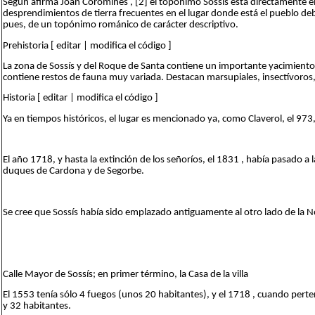
Según afirma Joan Coromines , [2] el topónimo Sossís está directamente e
desprendimientos de tierra frecuentes en el lugar donde está el pueblo debid
pues, de un topónimo románico de carácter descriptivo.
Prehistoria [ editar | modifica el código ]
La zona de Sossís y del Roque de Santa contiene un importante yacimiento 
contiene restos de fauna muy variada. Destacan marsupiales, insectívoros, 
Historia [ editar | modifica el código ]
Ya en tiempos históricos, el lugar es mencionado ya, como Claverol, el 97
El año 1718, y hasta la extinción de los señoríos, el 1831 , había pasado a 
duques de Cardona y de Segorbe.
Se cree que Sossís había sido emplazado antiguamente al otro lado de la N
Calle Mayor de Sossís; en primer término, la Casa de la villa
El 1553 tenía sólo 4 fuegos (unos 20 habitantes), y el 1718 , cuando perte
y 32 habitantes.