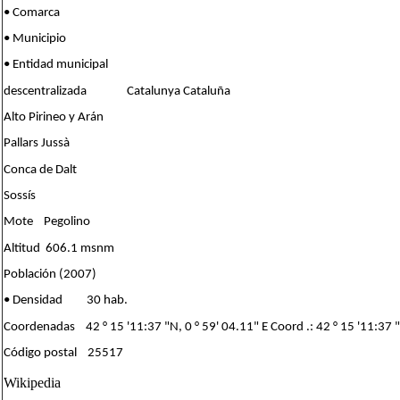
• Comarca
• Municipio
• Entidad municipal
descentralizada Catalunya Cataluña
Alto Pirineo y Arán
Pallars Jussà
Conca de Dalt
Sossís
Mote Pegolino
Altitud 606.1 msnm
Población (2007)
• Densidad 30 hab.
Coordenadas 42 ° 15 '11:37 "N, 0 ° 59' 04.11" E Coord .: 42 ° 15 '11:37 "
Código postal 25517
Wikipedia