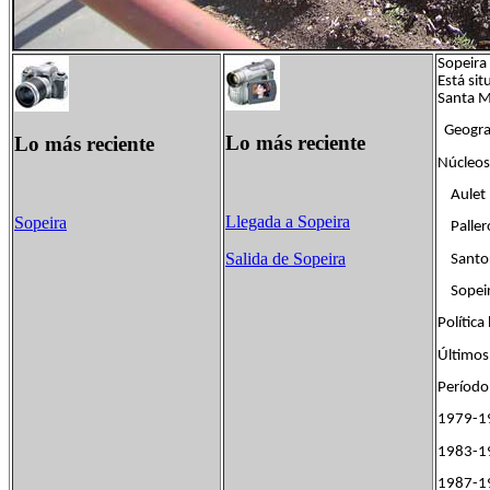
Sopeira
Está sit
Santa M
Geogra
Lo más reciente
Lo más reciente
Núcleos
Aulet
Llegada a Sopeira
Sopeira
Paller
Salida de Sopeira
Santo
Sopeira
Política 
Últimos
Perí
1979-
19
19