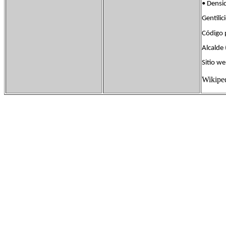
• Dens
Gentil
Código
Alcalde
Sitio
Wikipe