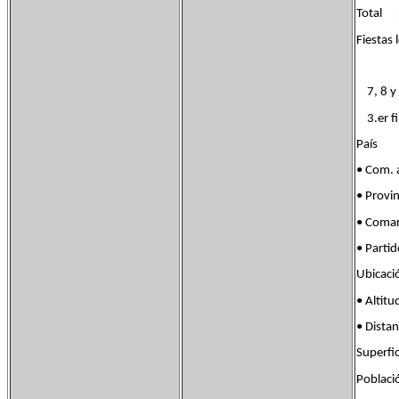
Tot
Fiestas 
7, 8 y 
3.er fi
País Fl
• Com.
• Provi
• Coma
• Part
Ubicac
• Alt
• Dist
Superf
Poblac